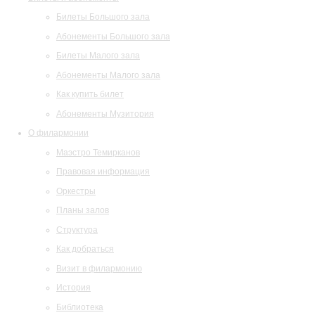
Билеты Большого зала
Абонементы Большого зала
Билеты Малого зала
Абонементы Малого зала
Как купить билет
Абонементы Музитория
О филармонии
Маэстро Темирканов
Правовая информация
Оркестры
Планы залов
Структура
Как добраться
Визит в филармонию
История
Библиотека