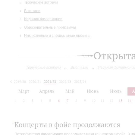
Творческие встречи
Выставки
Издания филармонии
Образовательные программы
Инклюзивные и специальные проекты
Открыт
Творческие встречи
Выставки
Издания филармони
2019/20
2020/21
2021/22
2022/23
2023/24
2024/25
Март
Апрель
Май
Июнь
Июль
А
1
2
3
4
5
6
7
8
9
10
11
12
13
14
Концерты в фойе продолжаются
Петербургская филармония продолжает цикл концертов в фойе. В но