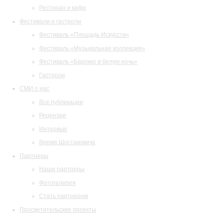
Ресторан и кафе
Фестивали и гастроли
Фестиваль «Площадь Искусств»
Фестиваль «Музыкальная коллекция»
Фестиваль «Барокко в белую ночь»
Гастроли
СМИ о нас
Все публикации
Рецензии
Интервью
Время Шостаковича
Партнеры
Наши партнеры
Фотогалерея
Стать партнером
Просветительские проекты