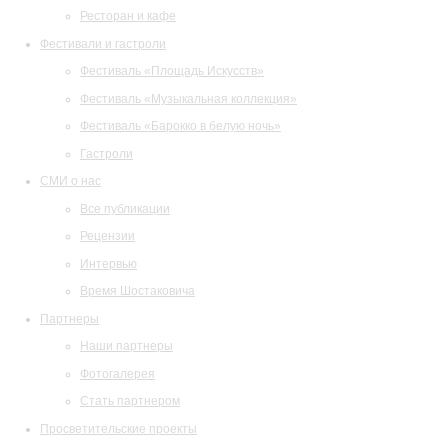
Ресторан и кафе
Фестивали и гастроли
Фестиваль «Площадь Искусств»
Фестиваль «Музыкальная коллекция»
Фестиваль «Барокко в белую ночь»
Гастроли
СМИ о нас
Все публикации
Рецензии
Интервью
Время Шостаковича
Партнеры
Наши партнеры
Фотогалерея
Стать партнером
Просветительские проекты