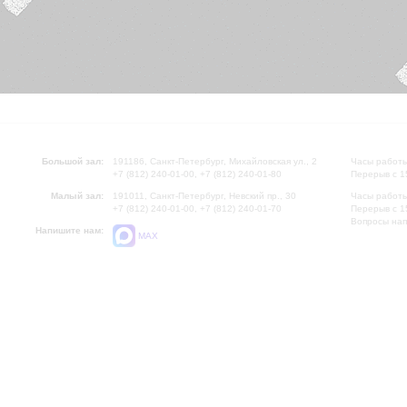
Большой зал:
191186, Санкт-Петербург, Михайловская ул., 2
Часы работы
+7 (812) 240-01-00, +7 (812) 240-01-80
Перерыв с 1
Малый зал:
191011, Санкт-Петербург, Невский пр., 30
Часы работы
+7 (812) 240-01-00, +7 (812) 240-01-70
Перерыв с 1
Вопросы на
Напишите нам:
MAX