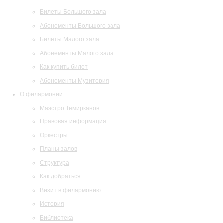
Билеты Большого зала
Абонементы Большого зала
Билеты Малого зала
Абонементы Малого зала
Как купить билет
Абонементы Музитория
О филармонии
Маэстро Темирканов
Правовая информация
Оркестры
Планы залов
Структура
Как добраться
Визит в филармонию
История
Библиотека