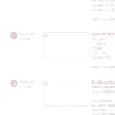
Анна ФЕНСТЕР 
Евгений КОГАН
Елизавета УК
Программу ком
Юбилейный 
21
марта
,
2021
15:00
,
Вс
И.С. БАХ
ГЕНДЕЛЬ
ГАЙДН
СЕН-САНС
ХАЧАТУРЯН
Программу ком
К 100-лети
10
апреля
,
2021
симфоничес
15:00
,
Сб
Астор ПЬЯЦЦ
Исполнители:
Вера ВАСИЛЬЕ
Виктория ВЕЛЬ
Игорь ТЕХТЕЛЕ