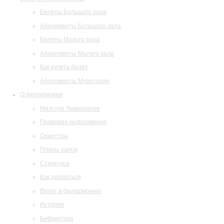
Билеты Большого зала
Абонементы Большого зала
Билеты Малого зала
Абонементы Малого зала
Как купить билет
Абонементы Музитория
О филармонии
Маэстро Темирканов
Правовая информация
Оркестры
Планы залов
Структура
Как добраться
Визит в филармонию
История
Библиотека