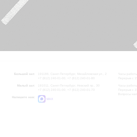
Большой зал:
191186, Санкт-Петербург, Михайловская ул., 2
Часы работы
+7 (812) 240-01-00, +7 (812) 240-01-80
Перерыв с 1
Малый зал:
191011, Санкт-Петербург, Невский пр., 30
Часы работы
+7 (812) 240-01-00, +7 (812) 240-01-70
Перерыв с 1
Вопросы на
Напишите нам:
MAX