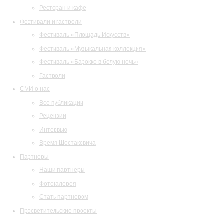
Ресторан и кафе
Фестивали и гастроли
Фестиваль «Площадь Искусств»
Фестиваль «Музыкальная коллекция»
Фестиваль «Барокко в белую ночь»
Гастроли
СМИ о нас
Все публикации
Рецензии
Интервью
Время Шостаковича
Партнеры
Наши партнеры
Фотогалерея
Стать партнером
Просветительские проекты