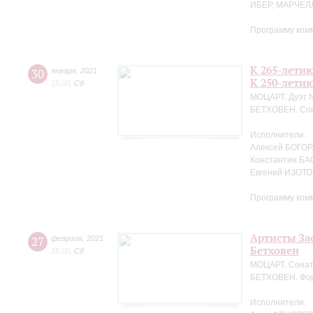
ИБЕР, МАРЧЕЛ
Программу ком
К 265-лети
30
января
,
2021
К 250-лети
15:00
,
Сб
МОЦАРТ. Дуэт №
БЕТХОВЕН. Сон
Исполнители:
Алексей БОГОРА
Константин БА
Евгений ИЗОТО
Программу ком
Артисты За
27
февраля
,
2021
Бетховен
15:00
,
Сб
МОЦАРТ. Сонат
БЕТХОВЕН. Фор
Исполнители: