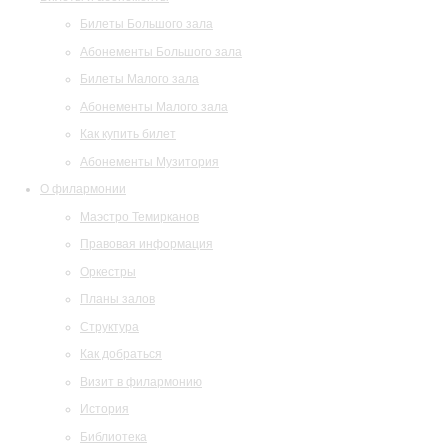
Билеты Большого зала
Абонементы Большого зала
Билеты Малого зала
Абонементы Малого зала
Как купить билет
Абонементы Музитория
О филармонии
Маэстро Темирканов
Правовая информация
Оркестры
Планы залов
Структура
Как добраться
Визит в филармонию
История
Библиотека