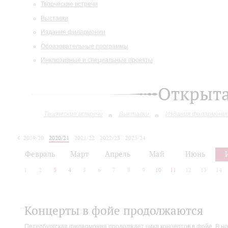
Творческие встречи
Выставки
Издания филармонии
Образовательные программы
Инклюзивные и специальные проекты
Открыт
Творческие встречи
Выставки
Издания филармони
2019/20
2020/21
2021/22
2022/23
2023/24
2024/25
Февраль
Март
Апрель
Май
Июнь
1
2
3
4
5
6
7
8
9
10
11
12
13
14
Концерты в фойе продолжаются
Петербургская филармония продолжает цикл концертов в фойе. В но