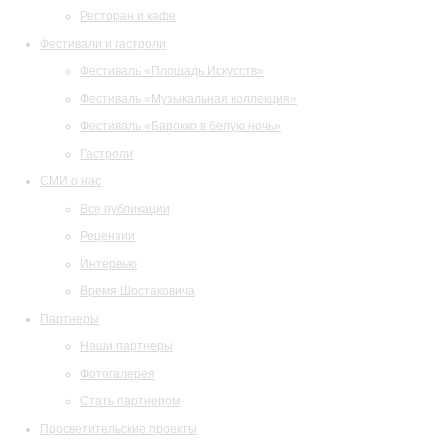
Ресторан и кафе
Фестивали и гастроли
Фестиваль «Площадь Искусств»
Фестиваль «Музыкальная коллекция»
Фестиваль «Барокко в белую ночь»
Гастроли
СМИ о нас
Все публикации
Рецензии
Интервью
Время Шостаковича
Партнеры
Наши партнеры
Фотогалерея
Стать партнером
Просветительские проекты