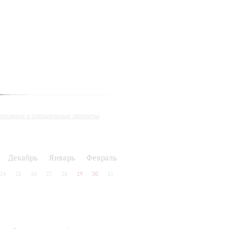
юзивные и специальные проекты
Декабрь
Январь
Февраль
24
25
26
27
28
29
30
31