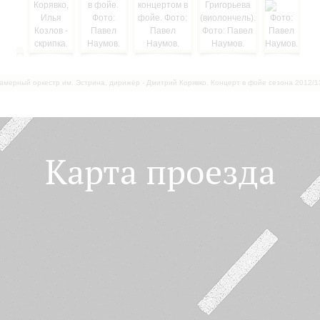
амерный оркестр им. Эстрина, дирижёр - Дмитрий Корявко. Концерт в фойе сезона 2012/1
Карта проезда