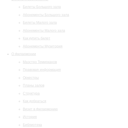
Билеты Большого зала
Абонементы Большого зала
Билеты Малого зала
Абонементы Малого зала
Как купить билет
Абонементы Музитория
О филармонии
Маэстро Темирканов
Правовая информация
Оркестры
Планы залов
Структура
Как добраться
Визит в филармонию
История
Библиотека