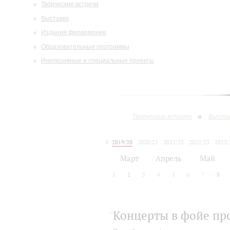
Творческие встречи
Выставки
Издания филармонии
Образовательные программы
Инклюзивные и специальные проекты
Творческие встречи
Выста
2019/20
2020/21
2021/22
2022/23
2023/
2024/25
Март
Апрель
Май
1
2
3
4
5
6
7
8
Концерты в фойе пр