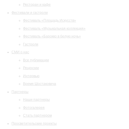
Ресторан и кафе
Фестивали и гастроли
Фестиваль «Площадь Искусств»
Фестиваль «Музыкальная коллекция»
Фестиваль «Барокко в белую ночь»
Гастроли
СМИ о нас
Все публикации
Рецензии
Интервью
Время Шостаковича
Партнеры
Наши партнеры
Фотогалерея
Стать партнером
Просветительские проекты