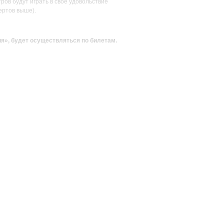
ов будут играть в своё удовольствие
ертов выше).
ия»
, будет осуществляться по билетам.