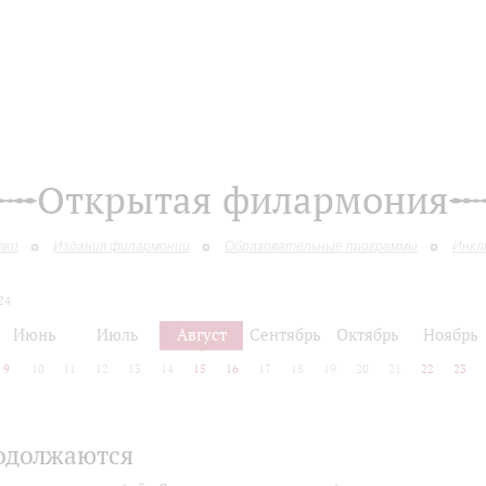
Открытая филармония
вки
Издания филармонии
Образовательные программы
Инкл
24
Июнь
Июль
Август
Сентябрь
Октябрь
Ноябрь
9
10
11
12
13
14
15
16
17
18
19
20
21
22
23
одолжаются