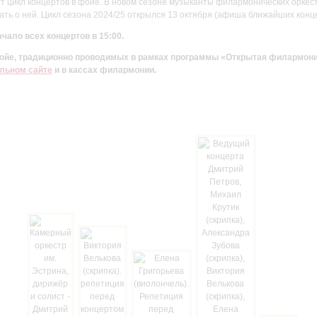
цикл концертов в фойе. В новом сезоне музыканты филармонических оркестр
ть о ней. Цикл сезона 2024/25 открылся 13 октября (афиша ближайших конц
чало всех концертов в 15:00.
 фойе, традиционно проводимых в рамках программы «Открытая филармон
льном сайте
и в кассах филармонии.