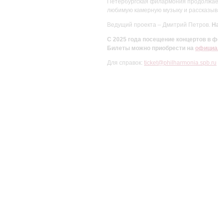
Петербургская филармония продолжает 
любимую камерную музыку и рассказыва
Ведущий проекта – Дмитрий Петров.
На
С 2025 года посещение концертов в
Билеты можно приобрести на
официа
Для справок:
ticket@philharmonia.spb.ru