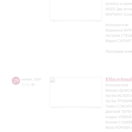
флейты и скрип
ИБЕР. Две инте
МАРТИНУ. Сонат
Исполнители:
Марианна МУР
Наталия СТЕЦК
Мария САПАРГ
Программу ком
Юбилейный
29
ноября
,
2020
15:00
,
Вс
Исполнители:
Михаил ДЫМСКИ
Артём ИСАЕВ г
Артём ТРОФИМЕ
Павел СОКОЛО
Дмитрий ТЕРЕ
Андрес ИЗМАЙ
Ксения СУШКЕ
Вера ИОНОВА 