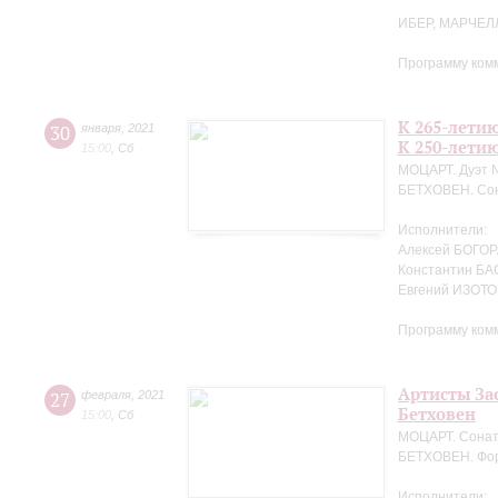
ИБЕР, МАРЧЕЛ
Программу ком
К 265-лети
30
января
,
2021
К 250-лети
15:00
,
Сб
МОЦАРТ. Дуэт №
БЕТХОВЕН. Сон
Исполнители:
Алексей БОГОРА
Константин БА
Евгений ИЗОТО
Программу ком
Артисты За
27
февраля
,
2021
Бетховен
15:00
,
Сб
МОЦАРТ. Сонат
БЕТХОВЕН. Фор
Исполнители: