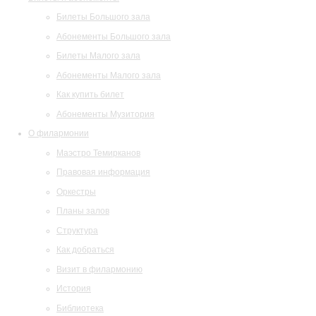
Билеты Большого зала
Абонементы Большого зала
Билеты Малого зала
Абонементы Малого зала
Как купить билет
Абонементы Музитория
О филармонии
Маэстро Темирканов
Правовая информация
Оркестры
Планы залов
Структура
Как добраться
Визит в филармонию
История
Библиотека