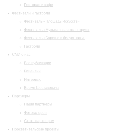
Ресторан и кафе
Фестивали и гастроли
Фестиваль «Площадь Искусств»
Фестиваль «Музыкальная коллекция»
Фестиваль «Барокко в белую ночь»
Гастроли
СМИ о нас
Все публикации
Рецензии
Интервью
Время Шостаковича
Партнеры
Наши партнеры
Фотогалерея
Стать партнером
Просветительские проекты