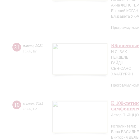
Анна ФЕНСТЕР 
Евгений КОГАН
Елизавета УК
Программу ком
Юбилейный 
21
марта
,
2021
15:00
,
Вс
И.С. БАХ
ГЕНДЕЛЬ
ГАЙДН
СЕН-САНС
ХАЧАТУРЯН
Программу ком
К 100-лети
10
апреля
,
2021
симфоничес
15:00
,
Сб
Астор ПЬЯЦЦ
Исполнители:
Вера ВАСИЛЬЕ
Виктория ВЕЛЬ