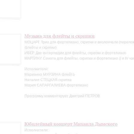
Музыка для флейты и скрипки
МОЦАРТ. Трио для фортепиано, скрипки и виолончели (перело
флейты и скрипки)
ИБЕР. Две интерлюдии для флейты, скрипки и фортепиано
МАРТИНУ. Соната для флейты, скрипки и фортепиано (I и IV ча
Исполнители:
Марианна МУРЗИНА флейта
Наталия СТЕЦКАЯ скрипка
Мария САПАРГАЛИЕВА фортепиано
Программу комментирует Дмитрий ПЕТРОВ
Юбилейный концерт Михаила Дымского
Исполнители: