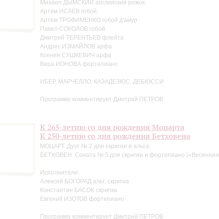
Михаил ДЫМСКИЙ английский рожок
Артём ИСАЕВ гобой
Артём ТРОФИМЕНКО гобой д'амур
Павел СОКОЛОВ гобой
Дмитрий ТЕРЕНТЬЕВ флейта
Андрес ИЗМАЙЛОВ арфа
Ксения СУШКЕВИЧ арфа
Вера ИОНОВА фортепиано
ИБЕР, МАРЧЕЛЛО, КАЗАДЕЗЮС, ДЕБЮССИ
Программу комментирует Дмитрий ПЕТРОВ
К 265-летию со дня рождения Моцарта
К 250-летию со дня рождения Бетховена
МОЦАРТ. Дуэт № 2 для скрипки и альта
БЕТХОВЕН. Соната № 5 для скрипки и фортепиано («Весенняя
Исполнители:
Алексей БОГОРАД альт, скрипка
Константин БАСОК скрипка
Евгений ИЗОТОВ фортепиано
Программу комментирует Дмитрий ПЕТРОВ