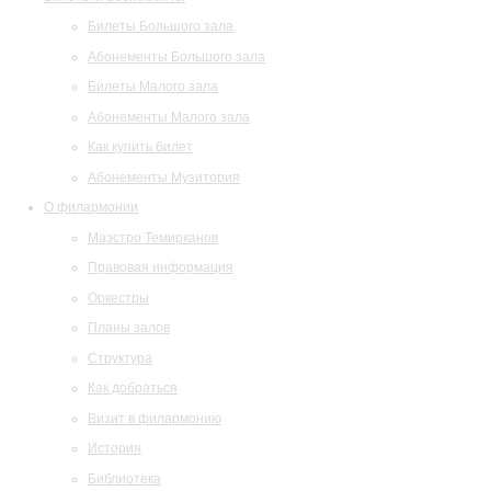
Билеты Большого зала
Абонементы Большого зала
Билеты Малого зала
Абонементы Малого зала
Как купить билет
Абонементы Музитория
О филармонии
Маэстро Темирканов
Правовая информация
Оркестры
Планы залов
Структура
Как добраться
Визит в филармонию
История
Библиотека