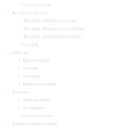
Ресторан и кафе
Фестивали и гастроли
Фестиваль «Площадь Искусств»
Фестиваль «Музыкальная коллекция»
Фестиваль «Барокко в белую ночь»
Гастроли
СМИ о нас
Все публикации
Рецензии
Интервью
Время Шостаковича
Партнеры
Наши партнеры
Фотогалерея
Стать партнером
Просветительские проекты