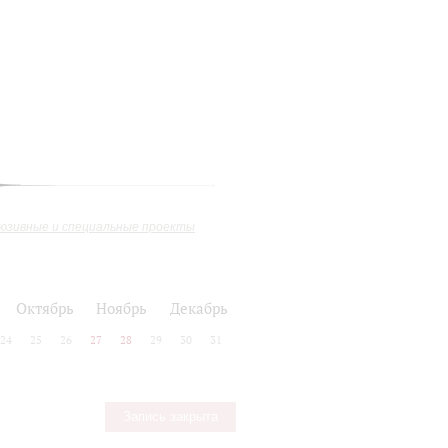
юзивные и специальные проекты
ь
Октябрь
Ноябрь
Декабрь
24
25
26
27
28
29
30
31
Запись закрыта