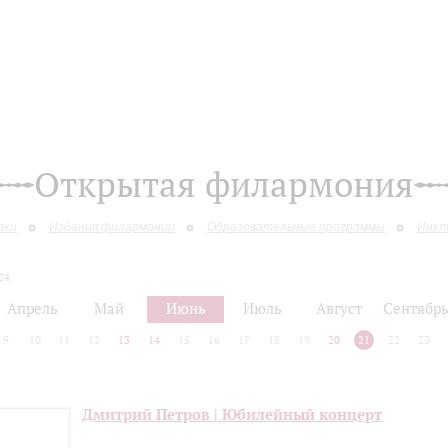
Открытая филармония
вки
Издания филармонии
Образовательные программы
Инкл
24
Апрель
Май
Июнь
Июль
Август
Сентябр
9
10
11
12
13
14
15
16
17
18
19
20
21
22
23
Дмитрий Петров | Юбилейный концерт