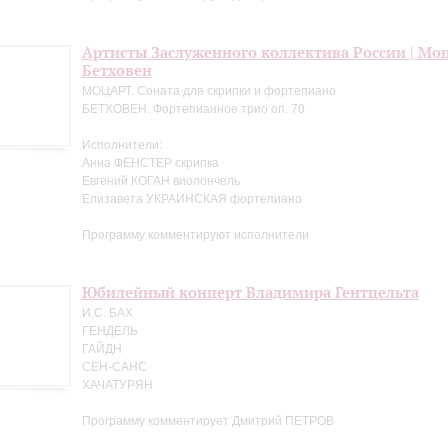
Артисты Заслуженного коллектива России | Мо
Бетховен
МОЦАРТ. Соната для скрипки и фортепиано
БЕТХОВЕН. Фортепианное трио оп. 70
Исполнители:
Анна ФЕНСТЕР скрипка
Евгений КОГАН виолончель
Елизавета УКРАИНСКАЯ фортепиано
Программу комментируют исполнители
Юбилейный концерт Владимира Гентцельта
И.С. БАХ
ГЕНДЕЛЬ
ГАЙДН
СЕН-САНС
ХАЧАТУРЯН
Программу комментирует Дмитрий ПЕТРОВ