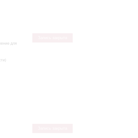
Запись закрыта
жение для
сти)
Запись закрыта