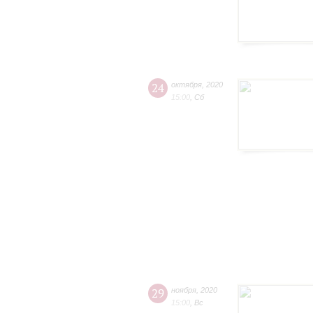
24
октября
,
2020
15:00
,
Сб
29
ноября
,
2020
15:00
,
Вс