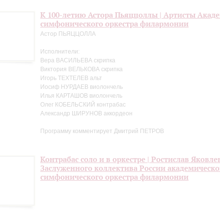
К 100-летию Астора Пьяццоллы | Артисты Акад
симфонического оркестра филармонии
Астор ПЬЯЦЦОЛЛА
Исполнители:
Вера ВАСИЛЬЕВА скрипка
Виктория ВЕЛЬКОВА скрипка
Игорь ТЕХТЕЛЕВ альт
Иосиф НУРДАЕВ виолончель
Илья КАРТАШОВ виолончель
Олег КОБЕЛЬСКИЙ контрабас
Александр ШИРУНОВ аккордеон
Программу комментирует Дмитрий ПЕТРОВ
Контрабас соло и в оркестре | Ростислав Яковле
Заслуженного коллектива России академическо
симфонического оркестра филармонии