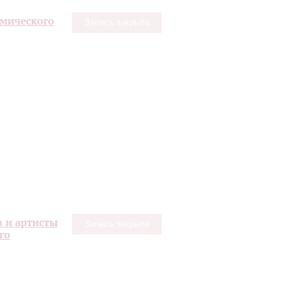
емического
Запись закрыта
в и артисты
Запись закрыта
го