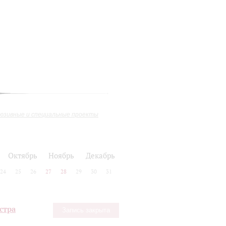
юзивные и специальные проекты
ь
Октябрь
Ноябрь
Декабрь
24
25
26
27
28
29
30
31
стра
Запись закрыта