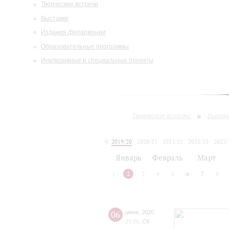
Творческие встречи
Выставки
Издания филармонии
Образовательные программы
Инклюзивные и специальные проекты
Творческие встречи
Выста
2019/20
2020/21
2021/22
2022/23
2023/
2024/25
Январь
Февраль
Март
1
2
3
4
5
6
7
8
06
июня
,
2020
15:00
,
Сб