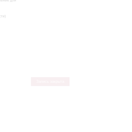
жение для
сти)
Запись закрыта