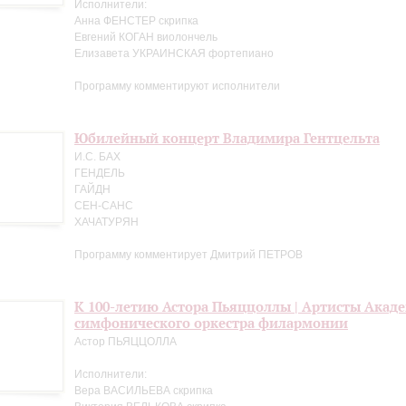
Исполнители:
Анна ФЕНСТЕР скрипка
Евгений КОГАН виолончель
Елизавета УКРАИНСКАЯ фортепиано
Программу комментируют исполнители
Юбилейный концерт Владимира Гентцельта
И.С. БАХ
ГЕНДЕЛЬ
ГАЙДН
СЕН-САНС
ХАЧАТУРЯН
Программу комментирует Дмитрий ПЕТРОВ
К 100-летию Астора Пьяццоллы | Артисты Акад
симфонического оркестра филармонии
Астор ПЬЯЦЦОЛЛА
Исполнители:
Вера ВАСИЛЬЕВА скрипка