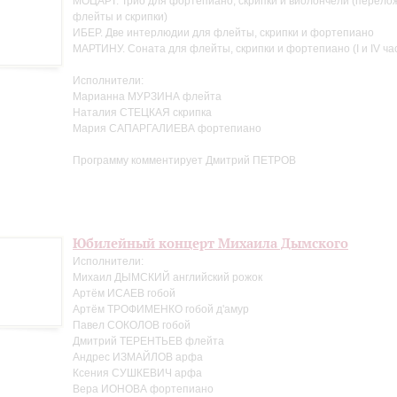
МОЦАРТ. Трио для фортепиано, скрипки и виолончели (перело
флейты и скрипки)
ИБЕР. Две интерлюдии для флейты, скрипки и фортепиано
МАРТИНУ. Соната для флейты, скрипки и фортепиано (I и IV ча
Исполнители:
Марианна МУРЗИНА флейта
Наталия СТЕЦКАЯ скрипка
Мария САПАРГАЛИЕВА фортепиано
Программу комментирует Дмитрий ПЕТРОВ
Юбилейный концерт Михаила Дымского
Исполнители:
Михаил ДЫМСКИЙ английский рожок
Артём ИСАЕВ гобой
Артём ТРОФИМЕНКО гобой д'амур
Павел СОКОЛОВ гобой
Дмитрий ТЕРЕНТЬЕВ флейта
Андрес ИЗМАЙЛОВ арфа
Ксения СУШКЕВИЧ арфа
Вера ИОНОВА фортепиано