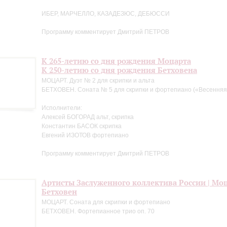
ИБЕР, МАРЧЕЛЛО, КАЗАДЕЗЮС, ДЕБЮССИ
Программу комментирует Дмитрий ПЕТРОВ
К 265-летию со дня рождения Моцарта
К 250-летию со дня рождения Бетховена
МОЦАРТ. Дуэт № 2 для скрипки и альта
БЕТХОВЕН. Соната № 5 для скрипки и фортепиано («Весенняя
Исполнители:
Алексей БОГОРАД альт, скрипка
Константин БАСОК скрипка
Евгений ИЗОТОВ фортепиано
Программу комментирует Дмитрий ПЕТРОВ
Артисты Заслуженного коллектива России | Мо
Бетховен
МОЦАРТ. Соната для скрипки и фортепиано
БЕТХОВЕН. Фортепианное трио оп. 70