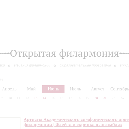
Открытая филармония
вки
Издания филармонии
Образовательные программы
Инкл
24
Апрель
Май
Июнь
Июль
Август
Сентябр
9
10
11
12
13
14
15
16
17
18
19
20
21
22
23
Артисты Академического симфонического орке
филармонии | Флейта и скрипка в ансамблях