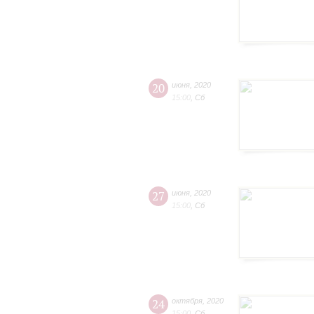
20
июня
,
2020
15:00
,
Сб
27
июня
,
2020
15:00
,
Сб
24
октября
,
2020
15:00
,
Сб