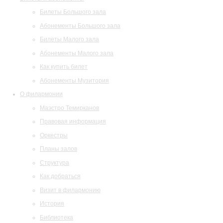
Билеты Большого зала
Абонементы Большого зала
Билеты Малого зала
Абонементы Малого зала
Как купить билет
Абонементы Музитория
О филармонии
Маэстро Темирканов
Правовая информация
Оркестры
Планы залов
Структура
Как добраться
Визит в филармонию
История
Библиотека