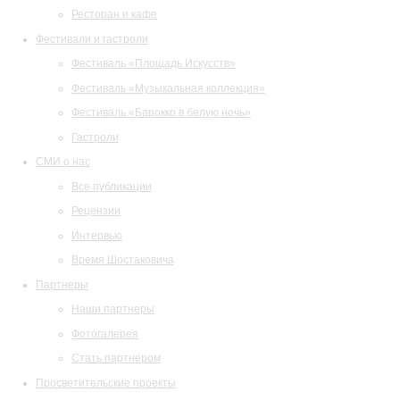
Ресторан и кафе
Фестивали и гастроли
Фестиваль «Площадь Искусств»
Фестиваль «Музыкальная коллекция»
Фестиваль «Барокко в белую ночь»
Гастроли
СМИ о нас
Все публикации
Рецензии
Интервью
Время Шостаковича
Партнеры
Наши партнеры
Фотогалерея
Стать партнером
Просветительские проекты