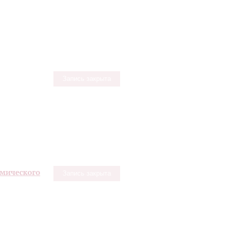
Запись закрыта
емического
Запись закрыта