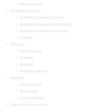
Ресторан и кафе
Фестивали и гастроли
Фестиваль «Площадь Искусств»
Фестиваль «Музыкальная коллекция»
Фестиваль «Барокко в белую ночь»
Гастроли
СМИ о нас
Все публикации
Рецензии
Интервью
Время Шостаковича
Партнеры
Наши партнеры
Фотогалерея
Стать партнером
Просветительские проекты