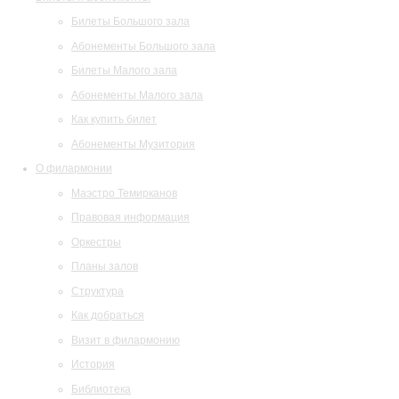
Билеты Большого зала
Абонементы Большого зала
Билеты Малого зала
Абонементы Малого зала
Как купить билет
Абонементы Музитория
О филармонии
Маэстро Темирканов
Правовая информация
Оркестры
Планы залов
Структура
Как добраться
Визит в филармонию
История
Библиотека