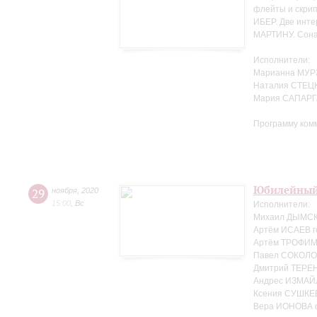
флейты и скрип
ИБЕР. Две инте
МАРТИНУ. Сонат
Исполнители:
Марианна МУР
Наталия СТЕЦК
Мария САПАРГ
Программу ком
Юбилейный
29
ноября
,
2020
15:00
,
Вс
Исполнители:
Михаил ДЫМСКИ
Артём ИСАЕВ г
Артём ТРОФИМЕ
Павел СОКОЛО
Дмитрий ТЕРЕ
Андрес ИЗМАЙ
Ксения СУШКЕ
Вера ИОНОВА 