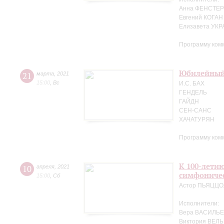
Анна ФЕНСТЕР 
Евгений КОГАН
Елизавета УК
Программу ком
Юбилейный 
21
марта
,
2021
15:00
,
Вс
И.С. БАХ
ГЕНДЕЛЬ
ГАЙДН
СЕН-САНС
ХАЧАТУРЯН
Программу ком
К 100-лети
10
апреля
,
2021
симфоничес
15:00
,
Сб
Астор ПЬЯЦЦ
Исполнители:
Вера ВАСИЛЬЕ
Виктория ВЕЛЬ