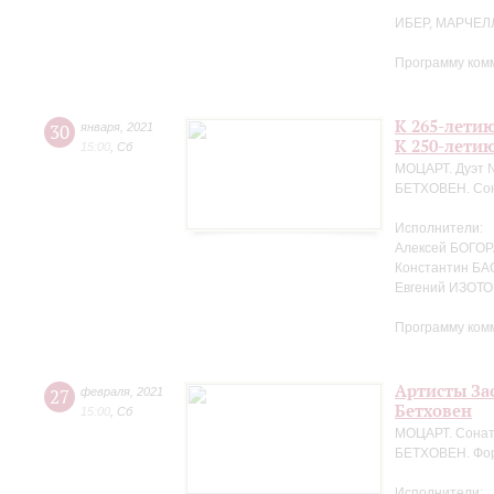
ИБЕР, МАРЧЕЛ
Программу ком
К 265-лети
30
января
,
2021
К 250-лети
15:00
,
Сб
МОЦАРТ. Дуэт №
БЕТХОВЕН. Сон
Исполнители:
Алексей БОГОРА
Константин БА
Евгений ИЗОТО
Программу ком
Артисты За
27
февраля
,
2021
Бетховен
15:00
,
Сб
МОЦАРТ. Сонат
БЕТХОВЕН. Фор
Исполнители: