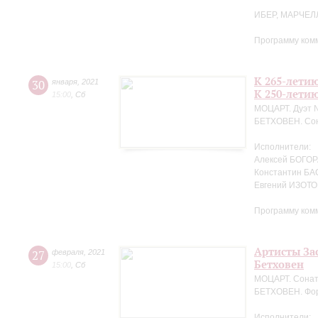
ИБЕР, МАРЧЕЛ
Программу ком
К 265-лети
30
января
,
2021
К 250-лети
15:00
,
Сб
МОЦАРТ. Дуэт №
БЕТХОВЕН. Сон
Исполнители:
Алексей БОГОРА
Константин БА
Евгений ИЗОТО
Программу ком
Артисты За
27
февраля
,
2021
Бетховен
15:00
,
Сб
МОЦАРТ. Сонат
БЕТХОВЕН. Фор
Исполнители: