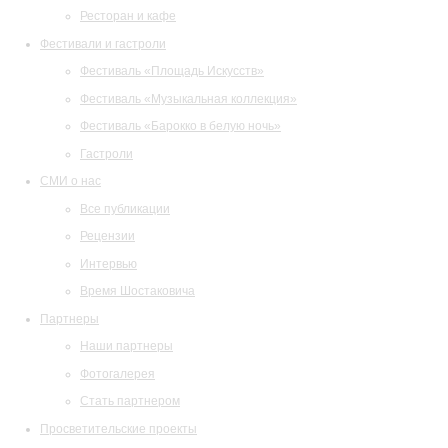
Ресторан и кафе
Фестивали и гастроли
Фестиваль «Площадь Искусств»
Фестиваль «Музыкальная коллекция»
Фестиваль «Барокко в белую ночь»
Гастроли
СМИ о нас
Все публикации
Рецензии
Интервью
Время Шостаковича
Партнеры
Наши партнеры
Фотогалерея
Стать партнером
Просветительские проекты