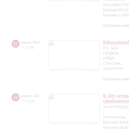
Анна ФЕНСТЕР 
Евгений КОГАН
Елизавета УК
Программу ком
Юбилейный 
21
марта
,
2021
15:00
,
Вс
И.С. БАХ
ГЕНДЕЛЬ
ГАЙДН
СЕН-САНС
ХАЧАТУРЯН
Программу ком
К 100-лети
10
апреля
,
2021
симфоничес
15:00
,
Сб
Астор ПЬЯЦЦ
Исполнители:
Вера ВАСИЛЬЕ
Виктория ВЕЛЬ