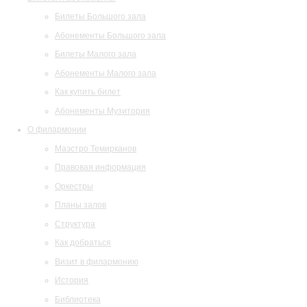
Билеты Большого зала
Абонементы Большого зала
Билеты Малого зала
Абонементы Малого зала
Как купить билет
Абонементы Музитория
О филармонии
Маэстро Темирканов
Правовая информация
Оркестры
Планы залов
Структура
Как добраться
Визит в филармонию
История
Библиотека