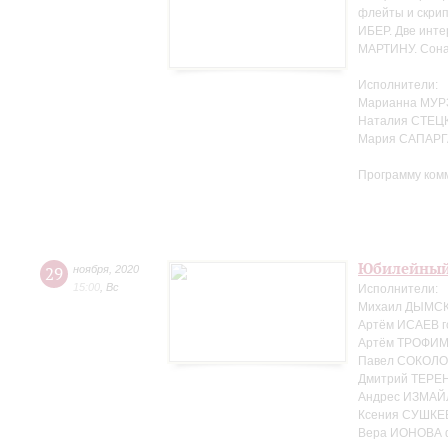
флейты и скрип
ИБЕР. Две инте
МАРТИНУ. Сонат
Исполнители:
Марианна МУР
Наталия СТЕЦК
Мария САПАРГ
Программу ком
Юбилейный
29
ноября
,
2020
15:00
,
Вс
Исполнители:
Михаил ДЫМСКИ
Артём ИСАЕВ г
Артём ТРОФИМЕ
Павел СОКОЛО
Дмитрий ТЕРЕ
Андрес ИЗМАЙ
Ксения СУШКЕ
Вера ИОНОВА 