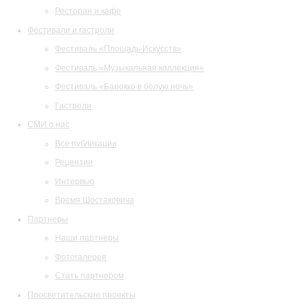
Ресторан и кафе
Фестивали и гастроли
Фестиваль «Площадь Искусств»
Фестиваль «Музыкальная коллекция»
Фестиваль «Барокко в белую ночь»
Гастроли
СМИ о нас
Все публикации
Рецензии
Интервью
Время Шостаковича
Партнеры
Наши партнеры
Фотогалерея
Стать партнером
Просветительские проекты