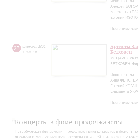
Исполнители:
Алексей БОГОРА
Константин БА
Евгений ИЗОТО
Программу ком
Артисты За
27
февраля
,
2021
Бетховен
15:00
,
Сб
МОЦАРТ. Сонат
БЕТХОВЕН. Фор
Исполнители:
Анна ФЕНСТЕР 
Евгений КОГАН
Елизавета УК
Программу ком
Концерты в фойе продолжаются
Петербургская филармония продолжает цикл концертов в фойе. В но
любимую камерную музыку и рассказывать о ней. Цикл сезона 2024/