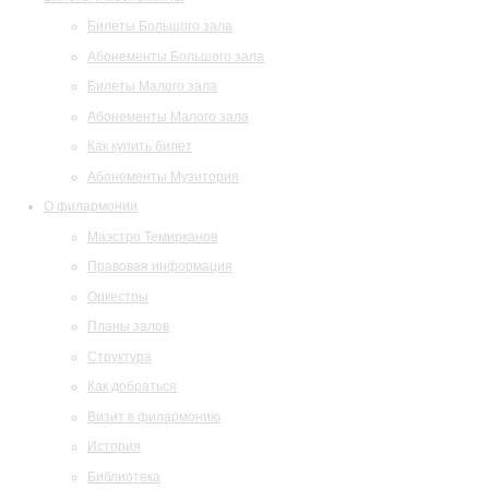
Билеты Большого зала
Абонементы Большого зала
Билеты Малого зала
Абонементы Малого зала
Как купить билет
Абонементы Музитория
О филармонии
Маэстро Темирканов
Правовая информация
Оркестры
Планы залов
Структура
Как добраться
Визит в филармонию
История
Библиотека