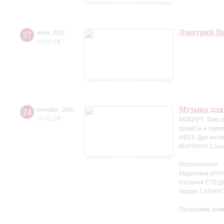
Дмитрий Пе
27
июня
,
2020
15:00
,
Сб
Музыка для
24
октября
,
2020
15:00
,
Сб
МОЦАРТ. Трио д
флейты и скрип
ИБЕР. Две инте
МАРТИНУ. Сонат
Исполнители:
Марианна МУР
Наталия СТЕЦК
Мария САПАРГ
Программу ком