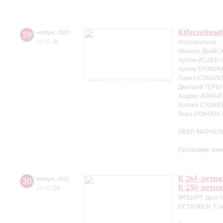
Юбилейный
29
ноября
,
2020
15:00
,
Вс
Исполнители:
Михаил ДЫМСКИ
Артём ИСАЕВ г
Артём ТРОФИМЕ
Павел СОКОЛО
Дмитрий ТЕРЕ
Андрес ИЗМАЙ
Ксения СУШКЕ
Вера ИОНОВА 
ИБЕР, МАРЧЕЛ
Программу ком
К 265-лети
30
января
,
2021
К 250-лети
15:00
,
Сб
МОЦАРТ. Дуэт №
БЕТХОВЕН. Сон