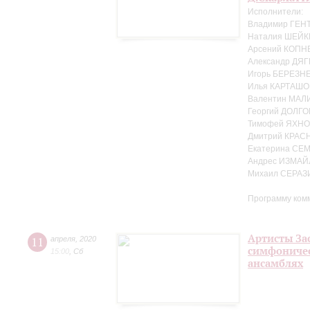
Исполнители:
Владимир ГЕНТ
Наталия ШЕЙК
Арсений КОПНЕ
Александр ДЯГ
Игорь БЕРЕЗНЕ
Илья КАРТАШО
Валентин МАЛ
Георгий ДОЛГО
Тимофей ЯХНО
Дмитрий КРАС
Екатерина СЕ
Андрес ИЗМАЙ
Михаил СЕРАЗ
Программу ком
Артисты За
11
апреля
,
2020
симфоничес
15:00
,
Сб
ансамблях