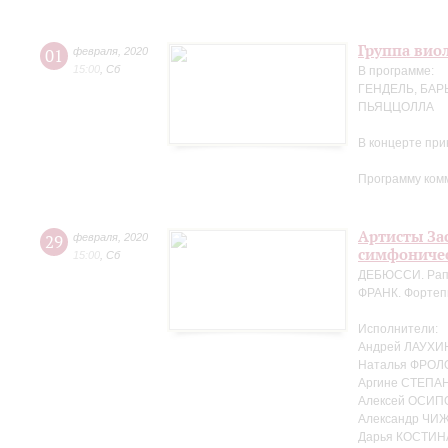
Группа вио
01
февраля
,
2020
15:00
,
Сб
В программе:
ГЕНДЕЛЬ, БАР
ПЬЯЦЦОЛЛА
В концерте пр
Программу ком
Артисты За
29
февраля
,
2020
симфоничес
15:00
,
Сб
ДЕБЮССИ. Рапс
ФРАНК. Фортеп
Исполнители:
Андрей ЛАУХИН
Наталья ФРОЛ
Аргине СТЕПАН
Алексей ОСИПО
Александр ЧИЖ
Дарья КОСТИНА