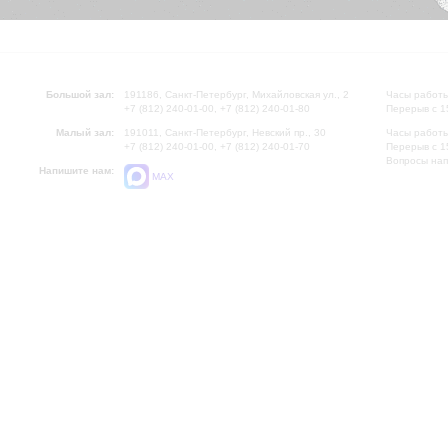
Большой зал:
191186, Санкт-Петербург, Михайловская ул., 2
Часы работы
+7 (812) 240-01-00, +7 (812) 240-01-80
Перерыв с 1
Малый зал:
191011, Санкт-Петербург, Невский пр., 30
Часы работы
+7 (812) 240-01-00, +7 (812) 240-01-70
Перерыв с 1
Вопросы на
Напишите нам:
MAX