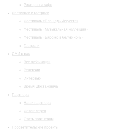
Ресторан и кафе
Фестивали и гастроли
Фестиваль «Площадь Искусств»
Фестиваль «Музыкальная коллекция»
Фестиваль «Барокко в белую ночь»
Гастроли
СМИ о нас
Все публикации
Рецензии
Интервью
Время Шостаковича
Партнеры
Наши партнеры
Фотогалерея
Стать партнером
Просветительские проекты