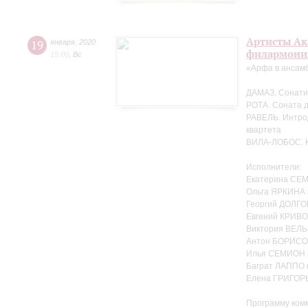
Артисты Ак
19
января
,
2020
филармонии
15:00
,
Вс
«Арфа в ансам
ДАМАЗ. Сонати
РОТА. Соната 
РАВЕЛЬ. Интрод
квартета
ВИЛА-ЛОБОС. Кв
Исполнители:
Екатерина СЕ
Ольга ЯРКИНА
Георгий ДОЛГО
Евгений КРИВ
Виктория ВЕЛЬ
Антон БОРИСОВ
Илья СЕМИОН 
Баграт ЛАППО 
Елена ГРИГОР
Программу ком