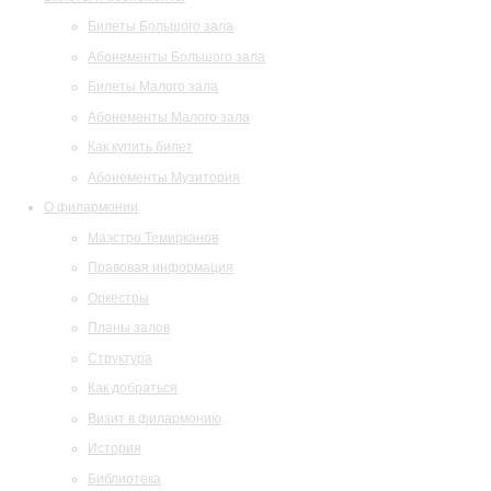
Билеты Большого зала
Абонементы Большого зала
Билеты Малого зала
Абонементы Малого зала
Как купить билет
Абонементы Музитория
О филармонии
Маэстро Темирканов
Правовая информация
Оркестры
Планы залов
Структура
Как добраться
Визит в филармонию
История
Библиотека