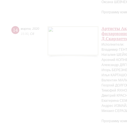
Оксана ШЕВЧЕ
Программу ком
Артисты Ак
14
марта
,
2020
филармонии 
15:00
,
Сб
Д.Скарлатт
Исполнители:
Владимир ГЕНТ
Наталия ШЕЙК
Арсений КОПНЕ
Александр ДЯГ
Игорь БЕРЕЗНЕ
Илья КАРТАШО
Валентин МАЛ
Георгий ДОЛГО
Тимофей ЯХНО
Дмитрий КРАС
Екатерина СЕ
Андрес ИЗМАЙ
Михаил СЕРАЗ
Программу ком