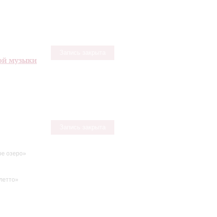
Запись закрыта
ой музыки
Запись закрыта
е озеро»
летто»