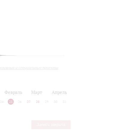
юзивные и специальные проекты
Февраль
Март
Апрель
24
25
26
27
28
29
30
31
Запись закрыта