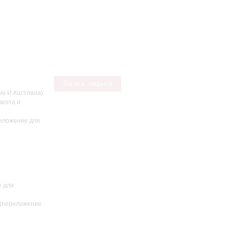
Запись закрыта
о И.Костлана)
агота и
реложение для
е для
 (переложение