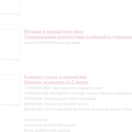
Музыка и танцы трех эпох
Танцевальные коллективы и ансамбль старинн
Алексей ИВАНОВ виола да гамба
Кларнет соло и в ансамблях
Перенос концерта со 2 марта
СТРАВИНСКИЙ. Три пьесы для кларнета соло
ЧАЙКОВСКИЙ-БЕЙЛИЗОН. Русский танец из балета «Лебедино
РОССИНИ. Интродукция, тема и вариации
ДЕНИСОВ. Соната для кларнета соло
ВЕРДИ-БАССИ. Концертная фантазия на темы из оперы «Риго
Исполнители:
Александр ВАСИЛЬЕВ кларнет
Игорь ЗОЛОТАРЁВ скрипка