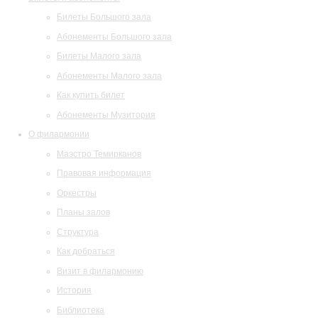
Билеты Большого зала
Абонементы Большого зала
Билеты Малого зала
Абонементы Малого зала
Как купить билет
Абонементы Музитория
О филармонии
Маэстро Темирканов
Правовая информация
Оркестры
Планы залов
Структура
Как добраться
Визит в филармонию
История
Библиотека