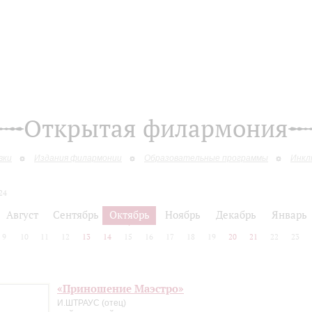
Открытая филармония
вки
Издания филармонии
Образовательные программы
Инкл
24
Август
Сентябрь
Октябрь
Ноябрь
Декабрь
Январь
9
10
11
12
13
14
15
16
17
18
19
20
21
22
23
«Приношение Маэстро»
И.ШТРАУС (отец)