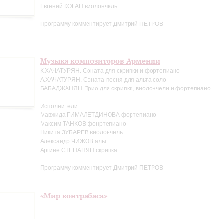
Евгений КОГАН виолончель
Программу комментирует Дмитрий ПЕТРОВ
Музыка композиторов Армении
К.ХАЧАТУРЯН. Соната для скрипки и фортепиано
А.ХАЧАТУРЯН. Соната-песня для альта соло
БАБАДЖАНЯН. Трио для скрипки, виолончели и фортепиано
Исполнители:
Мавжида ГИМАЛЕТДИНОВА фортепиано
Максим ТАНКОВ фонртепиано
Никита ЗУБАРЕВ виолончель
Александр ЧИЖОВ альт
Аргине СТЕПАНЯН скрипка
Программу комментирует Дмитрий ПЕТРОВ
«Мир контрабаса»