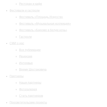
Ресторан и кафе
Фестивали и гастроли
Фестиваль «Площадь Искусств»
Фестиваль «Музыкальная коллекция»
Фестиваль «Барокко в белую ночь»
Гастроли
СМИ о нас
Все публикации
Рецензии
Интервью
Время Шостаковича
Партнеры
Наши партнеры
Фотогалерея
Стать партнером
Просветительские проекты