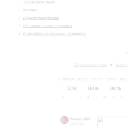
Творческие встречи
Выставки
Издания филармонии
Образовательные программы
Инклюзивные и специальные проекты
Творческие встречи
Выста
2019/20
2020/21
2021/22
2022/23
2023/
2024/25
Май
Июнь
Июль
1
2
3
4
5
6
7
8
01
декабря
,
2018
15:00
,
Сб