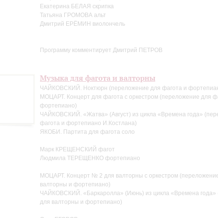
Екатерина БЕЛАЯ скрипка
Татьяна ГРОМОВА альт
Дмитрий ЕРЁМИН виолончель
Программу комментирует Дмитрий ПЕТРОВ
Музыка для фагота и валторны
ЧАЙКОВСКИЙ. Ноктюрн (переложение для фагота и фортепиан
МОЦАРТ. Концерт для фагота с оркестром (переложение для ф
фортепиано)
ЧАЙКОВСКИЙ. «Жатва» (Август) из цикла «Времена года» (пе
фагота и фортепиано И.Костлана)
ЯКОБИ. Партита для фагота соло
Марк КРЕЩЕНСКИЙ фагот
Людмила ТЕРЕЩЕНКО фортепиано
МОЦАРТ. Концерт № 2 для валторны с оркестром (переложени
валторны и фортепиано)
ЧАЙКОВСКИЙ. «Баркаролла» (Июнь) из цикла «Времена года»
для валторны и фортепиано)