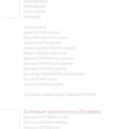
ЧАЙКОВСКИЙ
ПРОКОФЬЕВ
КАВАЛЛИНИ
МАЛАНДО
Исполнители:
Денис СУХОВ кларнет
Марк КРЕЩЕНСКИЙ фагот
Алексей БОГОРАД альт
Александр ВАСИЛЬЕВ кларнет
Кирилл МИРОН валторна
Дмитрий ЕРЁМИН виолончель
Дмитрий ТЕРЕНТЬЕВ флейта
Дмитрий ПЕТРОВ скрипка
Дарья ШАПОШНИКОВА фортепиано
Артём ИСАЕВ гобой
Ирина СУХОВА скрипка
Программу комментирует Дмитрий ПЕТРОВ
Камерные произведения Паганини
Дмитрий ВОРОНИН гитара
Екатерина БЕЛАЯ скрипка
Алексей КОПТЕВ альт