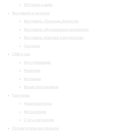
Ресторан и кафе
Фестивали и гастроли
Фестиваль «Площадь Искусств»
Фестиваль «Музыкальная коллекция»
Фестиваль «Барокко в белую ночь»
Гастроли
СМИ о нас
Все публикации
Рецензии
Интервью
Время Шостаковича
Партнеры
Наши партнеры
Фотогалерея
Стать партнером
Просветительские проекты