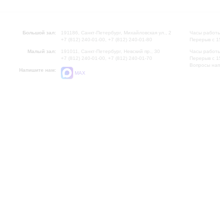
Большой зал:
191186, Санкт-Петербург, Михайловская ул., 2
Часы работы
+7 (812) 240-01-00, +7 (812) 240-01-80
Перерыв с 1
Малый зал:
191011, Санкт-Петербург, Невский пр., 30
Часы работы
+7 (812) 240-01-00, +7 (812) 240-01-70
Перерыв с 1
Вопросы на
Напишите нам:
MAX