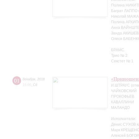
Полина НИКИТ
Баграт ЛАППО 
Николай МАЖА
Полина АРХИП
Анна ВАЙНШТЕ
Занда АКИШЕВ
Олеся БАБЕНК
БРАМС.
Трио № 2
Секстет № 1
«Приношен
01
декабря
,
2018
15:00
,
Сб
И.ШТРАУС (оте
ЧАЙКОВСКИЙ
ПРОКОФЬЕВ
КАВАЛЛИНИ
МАЛАНДО
Исполнители:
Денис СУХОВ к
Марк КРЕЩЕНС
Алексей БОГОР