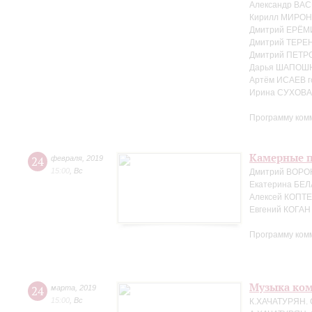
Александр ВАС
Кирилл МИРОН
Дмитрий ЕРЁМ
Дмитрий ТЕРЕ
Дмитрий ПЕТРО
Дарья ШАПОШ
Артём ИСАЕВ г
Ирина СУХОВА 
Программу ком
Камерные п
24
февраля
,
2019
15:00
,
Вс
Дмитрий ВОРО
Екатерина БЕЛ
Алексей КОПТЕ
Евгений КОГАН
Программу ком
Музыка ко
24
марта
,
2019
15:00
,
Вс
К.ХАЧАТУРЯН. 