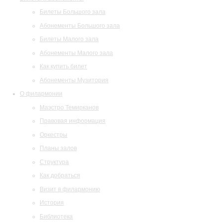
Билеты Большого зала
Абонементы Большого зала
Билеты Малого зала
Абонементы Малого зала
Как купить билет
Абонементы Музитория
О филармонии
Маэстро Темирканов
Правовая информация
Оркестры
Планы залов
Структура
Как добраться
Визит в филармонию
История
Библиотека