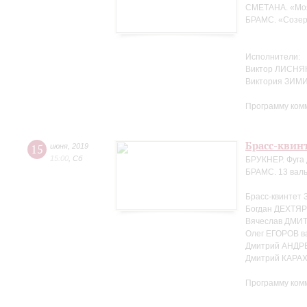
СМЕТАНА. «Мо
БРАМС. «Созер
Исполнители:
Виктор ЛИСНЯК
Виктория ЗИМ
Программу ком
Брасс-квин
15
июня
,
2019
15:00
,
Сб
БРУКНЕР. Фуга 
БРАМС. 13 валь
Брасс-квинтет 
Богдан ДЕХТЯР
Вячеслав ДМИТ
Олег ЕГОРОВ в
Дмитрий АНДР
Дмитрий КАРА
Программу ком