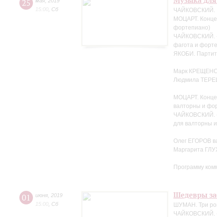
Музыка для
25
мая
,
2019
15:00
,
Сб
ЧАЙКОВСКИЙ. Н
МОЦАРТ. Концер
фортепиано)
ЧАЙКОВСКИЙ. «
фагота и форте
ЯКОБИ. Партит
Марк КРЕЩЕНС
Людмила ТЕРЕ
МОЦАРТ. Конце
валторны и фо
ЧАЙКОВСКИЙ. «
для валторны 
Олег ЕГОРОВ в
Маргарита ГЛ
Программу ком
Шедевры за
01
июня
,
2019
15:00
,
Сб
ШУМАН. Три ро
ЧАЙКОВСКИЙ. 