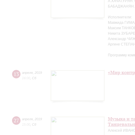
А.ХАЧАТУРЯН. 
БАБАДЖАНЯН. Т
Исполнители:
Мавжида ГИМА
Максим ТАНКО
Никита ЗУБАРЕ
Александр ЧИЖ
Аргине СТЕПАН
Программу ком
«Мир контр
13
апреля
,
2019
16:00
,
Сб
Музыка и т
27
апреля
,
2019
Танцевальн
15:00
,
Сб
Алексей ИВАНО