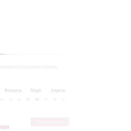
юзивные и специальные проекты
Февраль
Март
Апрель
24
25
26
27
28
29
30
31
Запись закрыта
стра