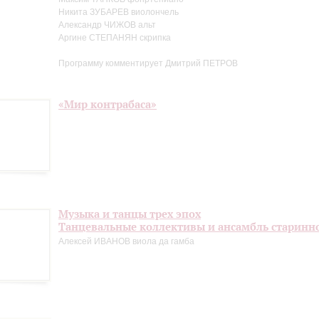
Никита ЗУБАРЕВ виолончель
Александр ЧИЖОВ альт
Аргине СТЕПАНЯН скрипка
Программу комментирует Дмитрий ПЕТРОВ
«Мир контрабаса»
Музыка и танцы трех эпох
Танцевальные коллективы и ансамбль старинн
Алексей ИВАНОВ виола да гамба