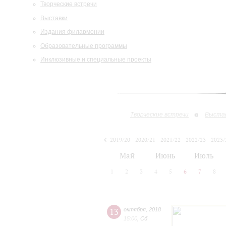
Творческие встречи
Выставки
Издания филармонии
Образовательные программы
Инклюзивные и специальные проекты
Творческие встречи
Выста
2019/20
2020/21
2021/22
2022/23
2023/
2024/25
Май
Июнь
Июль
1
2
3
4
5
6
7
8
13
октября
,
2018
15:00
,
Сб