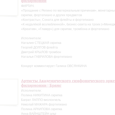
филармонии
ФИРТИЧ.
«Прощание с Репино по материальным причинам», монетарный
скрипки, фортепиано и других предметов
«Контрасты», Соната для флейты и фортепиано
«К недалёкой возлюбленной», бизнес-сюита на троих («Менед
«Креатив», «Гламур») для скрипки, тромбона и фортепиано
Исполнители:
Наталия СТЕЦКАЯ скрипка
Георгий ДОЛГОВ флейта
Дмитрий КРЫЛОВ тромбон
Наталья ГАВРИЛОВА фортепиано
Концерт комментирует Галина ОВСЯНКИНА
Артисты Академического симфонического орке
филармонии | Брамс
Исполнители:
Полина НИКИТИНА скрипка
Баграт ЛАППО виолончель
Николай МАЖАРА фортепиано
Полина АРХИПОВА скрипка
Анна ВАЙНШТЕЙН альт