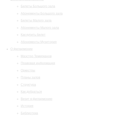
Билеты Большого зала
Абонементы Большого зала
Билеты Малого зала
Абонементы Малого зала
Как купить билет
Абонементы Музитория
О филармонии
Маэстро Темирканов
Правовая информация
Оркестры
Планы залов
Структура
Как добраться
Визит в филармонию
История
Библиотека