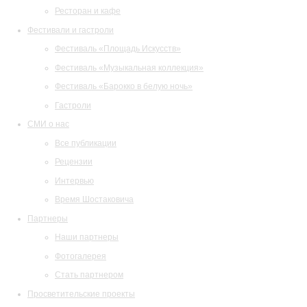
Ресторан и кафе
Фестивали и гастроли
Фестиваль «Площадь Искусств»
Фестиваль «Музыкальная коллекция»
Фестиваль «Барокко в белую ночь»
Гастроли
СМИ о нас
Все публикации
Рецензии
Интервью
Время Шостаковича
Партнеры
Наши партнеры
Фотогалерея
Стать партнером
Просветительские проекты