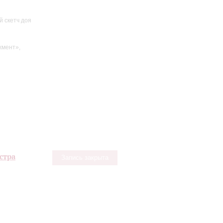
 скетч доя
жмент»,
стра
Запись закрыта