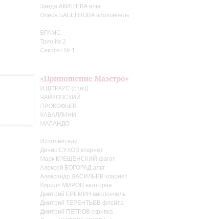
Занда АКИШЕВА альт
Олеся БАБЕНКОВА виолончель
БРАМС.
Трио № 2
Секстет № 1
«Приношение Маэстро»
И.ШТРАУС (отец)
ЧАЙКОВСКИЙ
ПРОКОФЬЕВ
КАВАЛЛИНИ
МАЛАНДО
Исполнители:
Денис СУХОВ кларнет
Марк КРЕЩЕНСКИЙ фагот
Алексей БОГОРАД альт
Александр ВАСИЛЬЕВ кларнет
Кирилл МИРОН валторна
Дмитрий ЕРЁМИН виолончель
Дмитрий ТЕРЕНТЬЕВ флейта
Дмитрий ПЕТРОВ скрипка