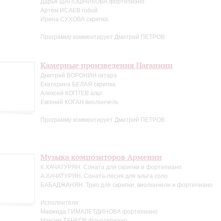
Дарья ШАПОШНИКОВА фортепиано
Артём ИСАЕВ гобой
Ирина СУХОВА скрипка
Программу комментирует Дмитрий ПЕТРОВ
Камерные произведения Паганини
Дмитрий ВОРОНИН гитара
Екатерина БЕЛАЯ скрипка
Алексей КОПТЕВ альт
Евгений КОГАН виолончель
Программу комментирует Дмитрий ПЕТРОВ
Музыка композиторов Армении
К.ХАЧАТУРЯН. Соната для скрипки и фортепиано
А.ХАЧАТУРЯН. Соната-песня для альта соло
БАБАДЖАНЯН. Трио для скрипки, виолончели и фортепиано
Исполнители:
Мавжида ГИМАЛЕТДИНОВА фортепиано
Максим ТАНКОВ фонртепиано