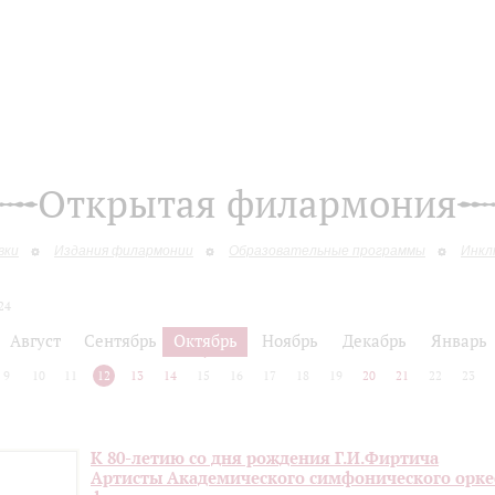
Открытая филармония
вки
Издания филармонии
Образовательные программы
Инкл
24
Август
Сентябрь
Октябрь
Ноябрь
Декабрь
Январь
9
10
11
12
13
14
15
16
17
18
19
20
21
22
23
К 80-летию со дня рождения Г.И.Фиртича
Артисты Академического симфонического орке