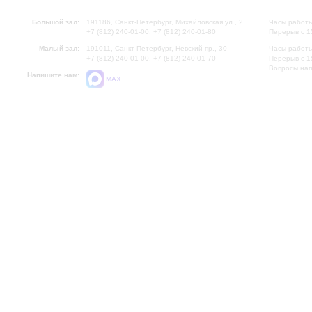
Большой зал:
191186, Санкт-Петербург, Михайловская ул., 2
Часы работы
+7 (812) 240-01-00, +7 (812) 240-01-80
Перерыв с 1
Малый зал:
191011, Санкт-Петербург, Невский пр., 30
Часы работы
+7 (812) 240-01-00, +7 (812) 240-01-70
Перерыв с 1
Вопросы на
Напишите нам:
MAX