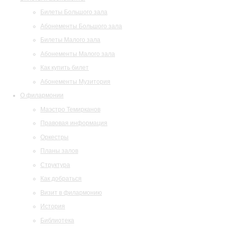
Билеты Большого зала
Абонементы Большого зала
Билеты Малого зала
Абонементы Малого зала
Как купить билет
Абонементы Музитория
О филармонии
Маэстро Темирканов
Правовая информация
Оркестры
Планы залов
Структура
Как добраться
Визит в филармонию
История
Библиотека