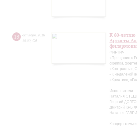
К 80-летию
13
октября
,
2018
Артисты Ак
15:00
,
Сб
филармони
ФИРТИЧ.
«Прощание с Р
скрипки, форте
«Контрасты», 
«К недалёкой в
«Креатив», «Гл
Исполнители:
Наталия СТЕЦК
Георгий ДОЛГО
Дмитрий КРЫЛ
Наталья ГАВР
Концерт комме