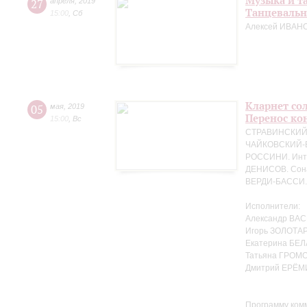
Музыка и т
27
апреля
,
2019
Танцевальн
15:00
,
Сб
Алексей ИВАНО
Кларнет сол
05
мая
,
2019
Перенос кон
15:00
,
Вс
СТРАВИНСКИЙ. 
ЧАЙКОВСКИЙ-БЕ
РОССИНИ. Интр
ДЕНИСОВ. Сона
ВЕРДИ-БАССИ. 
Исполнители:
Александр ВАС
Игорь ЗОЛОТАР
Екатерина БЕЛ
Татьяна ГРОМО
Дмитрий ЕРЁМ
Программу ком