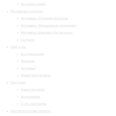
Ресторан и кафе
Фестивали и гастроли
Фестиваль «Площадь Искусств»
Фестиваль «Музыкальная коллекция»
Фестиваль «Барокко в белую ночь»
Гастроли
СМИ о нас
Все публикации
Рецензии
Интервью
Время Шостаковича
Партнеры
Наши партнеры
Фотогалерея
Стать партнером
Просветительские проекты