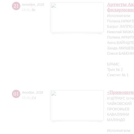
Артисты Ак
21
октября
,
2018
филармонии
15:00
,
Вс
Исполнители:
Полина НИКИТ
Баграт ЛАППО 
Николай МАЖА
Полина АРХИП
Анна ВАЙНШТЕ
Занда АКИШЕВ
Олеся БАБЕНК
БРАМС.
Трио № 2
Секстет № 1
«Приношен
01
декабря
,
2018
15:00
,
Сб
И.ШТРАУС (оте
ЧАЙКОВСКИЙ
ПРОКОФЬЕВ
КАВАЛЛИНИ
МАЛАНДО
Исполнители: