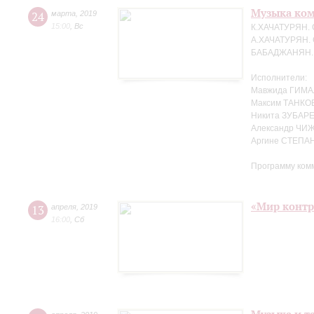
Музыка ко
24
марта
,
2019
15:00
,
Вс
К.ХАЧАТУРЯН. 
А.ХАЧАТУРЯН. 
БАБАДЖАНЯН. Т
Исполнители:
Мавжида ГИМА
Максим ТАНКО
Никита ЗУБАРЕ
Александр ЧИЖ
Аргине СТЕПАН
Программу ком
«Мир контр
13
апреля
,
2019
16:00
,
Сб