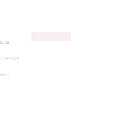
Запись закрыта
стра
 скетч доя
жмент»,