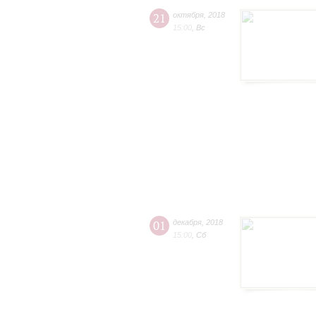
21
октября
,
2018
15:00
,
Вс
01
декабря
,
2018
15:00
,
Сб