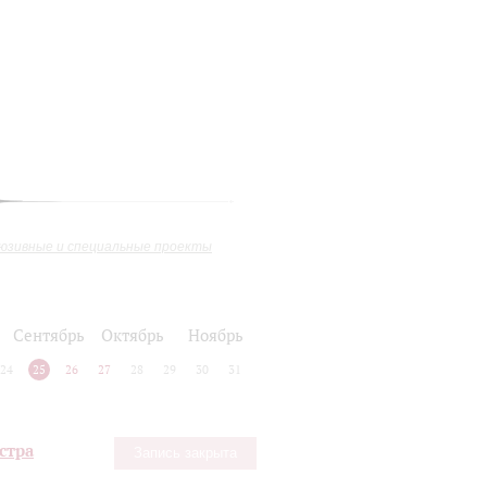
юзивные и специальные проекты
Сентябрь
Октябрь
Ноябрь
24
25
26
27
28
29
30
31
стра
Запись закрыта