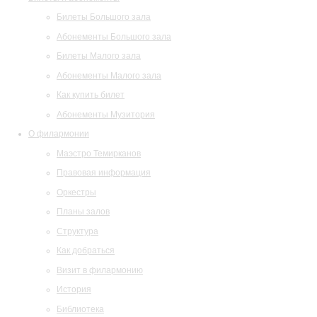
Билеты Большого зала
Абонементы Большого зала
Билеты Малого зала
Абонементы Малого зала
Как купить билет
Абонементы Музитория
О филармонии
Маэстро Темирканов
Правовая информация
Оркестры
Планы залов
Структура
Как добраться
Визит в филармонию
История
Библиотека