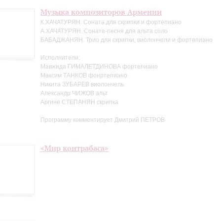
Музыка композиторов Армении
К.ХАЧАТУРЯН. Соната для скрипки и фортепиано
А.ХАЧАТУРЯН. Соната-песня для альта соло
БАБАДЖАНЯН. Трио для скрипки, виолончели и фортепиано
Исполнители:
Мавжида ГИМАЛЕТДИНОВА фортепиано
Максим ТАНКОВ фонртепиано
Никита ЗУБАРЕВ виолончель
Александр ЧИЖОВ альт
Аргине СТЕПАНЯН скрипка
Программу комментирует Дмитрий ПЕТРОВ
«Мир контрабаса»