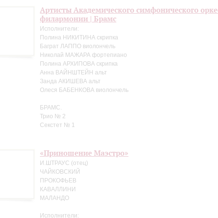
Артисты Академического симфонического орке
филармонии | Брамс
Исполнители:
Полина НИКИТИНА скрипка
Баграт ЛАППО виолончель
Николай МАЖАРА фортепиано
Полина АРХИПОВА скрипка
Анна ВАЙНШТЕЙН альт
Занда АКИШЕВА альт
Олеся БАБЕНКОВА виолончель
БРАМС.
Трио № 2
Секстет № 1
«Приношение Маэстро»
И.ШТРАУС (отец)
ЧАЙКОВСКИЙ
ПРОКОФЬЕВ
КАВАЛЛИНИ
МАЛАНДО
Исполнители: