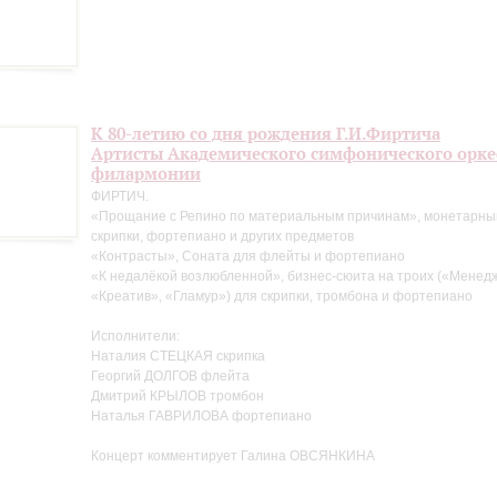
К 80-летию со дня рождения Г.И.Фиртича
Артисты Академического симфонического орке
филармонии
ФИРТИЧ.
«Прощание с Репино по материальным причинам», монетарный
скрипки, фортепиано и других предметов
«Контрасты», Соната для флейты и фортепиано
«К недалёкой возлюбленной», бизнес-сюита на троих («Менед
«Креатив», «Гламур») для скрипки, тромбона и фортепиано
Исполнители:
Наталия СТЕЦКАЯ скрипка
Георгий ДОЛГОВ флейта
Дмитрий КРЫЛОВ тромбон
Наталья ГАВРИЛОВА фортепиано
Концерт комментирует Галина ОВСЯНКИНА