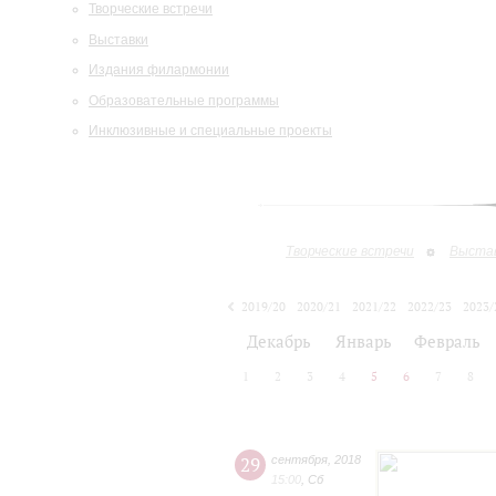
Творческие встречи
Выставки
Издания филармонии
Образовательные программы
Инклюзивные и специальные проекты
Творческие встречи
Выста
2019/20
2020/21
2021/22
2022/23
2023/
2024/25
Декабрь
Январь
Февраль
1
2
3
4
5
6
7
8
29
сентября
,
2018
15:00
,
Сб