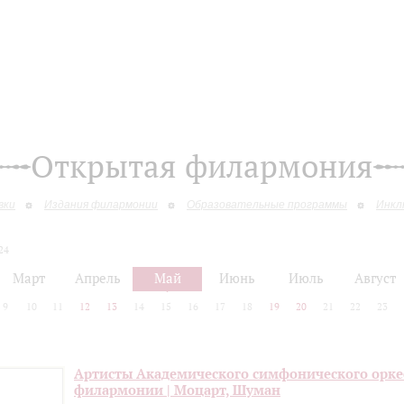
Открытая филармония
вки
Издания филармонии
Образовательные программы
Инкл
24
Март
Апрель
Май
Июнь
Июль
Август
9
10
11
12
13
14
15
16
17
18
19
20
21
22
23
Артисты Академического симфонического орке
филармонии | Моцарт, Шуман