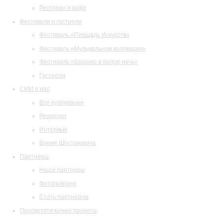
Ресторан и кафе
Фестивали и гастроли
Фестиваль «Площадь Искусств»
Фестиваль «Музыкальная коллекция»
Фестиваль «Барокко в белую ночь»
Гастроли
СМИ о нас
Все публикации
Рецензии
Интервью
Время Шостаковича
Партнеры
Наши партнеры
Фотогалерея
Стать партнером
Просветительские проекты