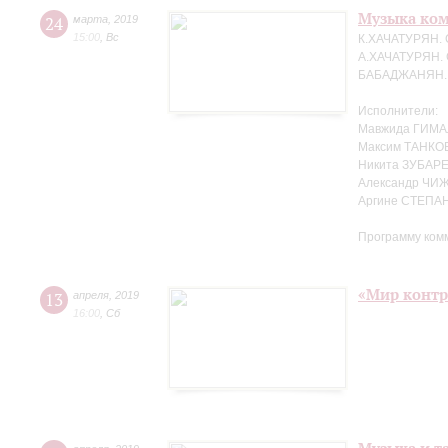
Музыка ко
24
марта
,
2019
15:00
,
Вс
К.ХАЧАТУРЯН. 
А.ХАЧАТУРЯН. 
БАБАДЖАНЯН. Т
Исполнители:
Мавжида ГИМА
Максим ТАНКО
Никита ЗУБАРЕ
Александр ЧИЖ
Аргине СТЕПАН
Программу ком
«Мир контр
13
апреля
,
2019
16:00
,
Сб