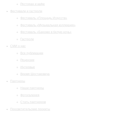
Ресторан и кафе
Фестивали и гастроли
Фестиваль «Площадь Искусств»
Фестиваль «Музыкальная коллекция»
Фестиваль «Барокко в белую ночь»
Гастроли
СМИ о нас
Все публикации
Рецензии
Интервью
Время Шостаковича
Партнеры
Наши партнеры
Фотогалерея
Стать партнером
Просветительские проекты