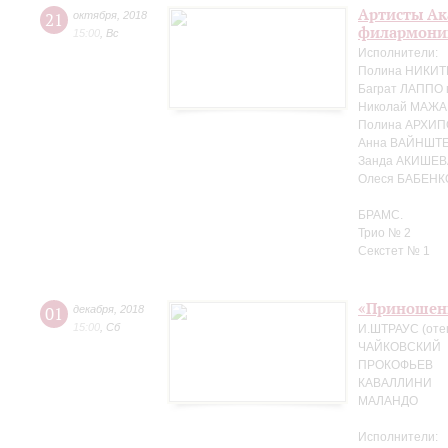
Артисты Ак
21
октября
,
2018
филармонии
15:00
,
Вс
Исполнители:
Полина НИКИТ
Баграт ЛАППО 
Николай МАЖА
Полина АРХИП
Анна ВАЙНШТЕ
Занда АКИШЕВ
Олеся БАБЕНК
БРАМС.
Трио № 2
Секстет № 1
«Приношен
01
декабря
,
2018
15:00
,
Сб
И.ШТРАУС (оте
ЧАЙКОВСКИЙ
ПРОКОФЬЕВ
КАВАЛЛИНИ
МАЛАНДО
Исполнители: