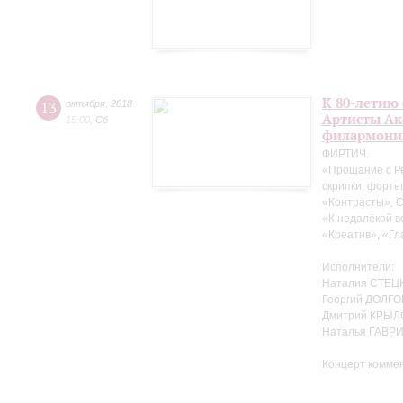
К 80-летию
13
октября
,
2018
Артисты Ак
15:00
,
Сб
филармони
ФИРТИЧ.
«Прощание с Р
скрипки, форте
«Контрасты», 
«К недалёкой в
«Креатив», «Гл
Исполнители:
Наталия СТЕЦК
Георгий ДОЛГО
Дмитрий КРЫЛ
Наталья ГАВР
Концерт комме