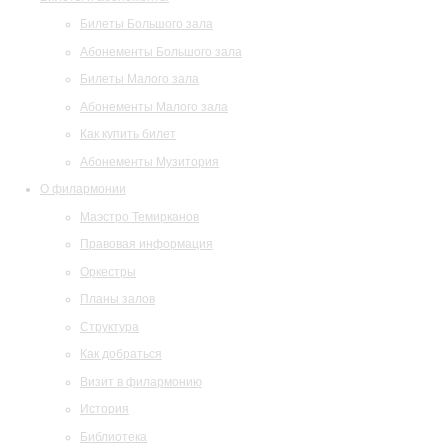
Билеты Большого зала
Абонементы Большого зала
Билеты Малого зала
Абонементы Малого зала
Как купить билет
Абонементы Музитория
О филармонии
Маэстро Темирканов
Правовая информация
Оркестры
Планы залов
Структура
Как добраться
Визит в филармонию
История
Библиотека