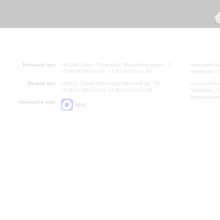
Большой зал:
191186, Санкт-Петербург, Михайловская ул., 2
Часы работы
+7 (812) 240-01-00, +7 (812) 240-01-80
Перерыв с 1
Малый зал:
191011, Санкт-Петербург, Невский пр., 30
Часы работы
+7 (812) 240-01-00, +7 (812) 240-01-70
Перерыв с 1
Вопросы на
Напишите нам:
MAX