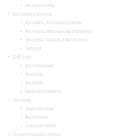
Ресторан и кафе
Фестивали и гастроли
Фестиваль «Площадь Искусств»
Фестиваль «Музыкальная коллекция»
Фестиваль «Барокко в белую ночь»
Гастроли
СМИ о нас
Все публикации
Рецензии
Интервью
Время Шостаковича
Партнеры
Наши партнеры
Фотогалерея
Стать партнером
Просветительские проекты