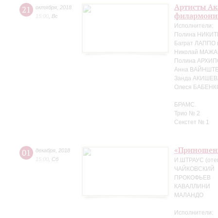
Артисты Ак
21
октября
,
2018
филармонии
15:00
,
Вс
Исполнители:
Полина НИКИТ
Баграт ЛАППО 
Николай МАЖА
Полина АРХИП
Анна ВАЙНШТЕ
Занда АКИШЕВ
Олеся БАБЕНК
БРАМС.
Трио № 2
Секстет № 1
«Приношен
01
декабря
,
2018
15:00
,
Сб
И.ШТРАУС (оте
ЧАЙКОВСКИЙ
ПРОКОФЬЕВ
КАВАЛЛИНИ
МАЛАНДО
Исполнители: