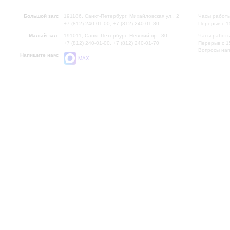
Большой зал:
191186, Санкт-Петербург, Михайловская ул., 2
Часы работы
+7 (812) 240-01-00, +7 (812) 240-01-80
Перерыв с 1
Малый зал:
191011, Санкт-Петербург, Невский пр., 30
Часы работы
+7 (812) 240-01-00, +7 (812) 240-01-70
Перерыв с 1
Вопросы на
Напишите нам:
MAX