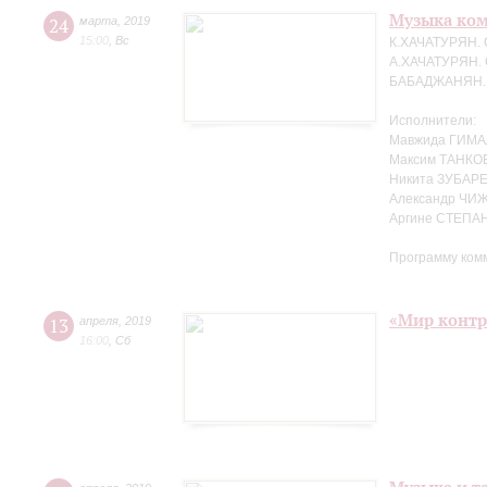
Музыка ко
24
марта
,
2019
15:00
,
Вс
К.ХАЧАТУРЯН. 
А.ХАЧАТУРЯН. 
БАБАДЖАНЯН. Т
Исполнители:
Мавжида ГИМА
Максим ТАНКО
Никита ЗУБАРЕ
Александр ЧИЖ
Аргине СТЕПАН
Программу ком
«Мир контр
13
апреля
,
2019
16:00
,
Сб