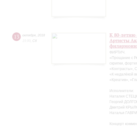
К 80-летию
13
октября
,
2018
Артисты Ак
15:00
,
Сб
филармони
ФИРТИЧ.
«Прощание с Р
скрипки, форте
«Контрасты», 
«К недалёкой в
«Креатив», «Гл
Исполнители:
Наталия СТЕЦК
Георгий ДОЛГО
Дмитрий КРЫЛ
Наталья ГАВР
Концерт комме