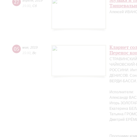
Музыка и т
27
апреля
,
2019
Танцевальн
15:00
,
Сб
Алексей ИВАНО
Кларнет сол
05
мая
,
2019
Перенос кон
15:00
,
Вс
СТРАВИНСКИЙ. 
ЧАЙКОВСКИЙ-БЕ
РОССИНИ. Интр
ДЕНИСОВ. Сона
ВЕРДИ-БАССИ. 
Исполнители:
Александр ВАС
Игорь ЗОЛОТАР
Екатерина БЕЛ
Татьяна ГРОМО
Дмитрий ЕРЁМ
Программу ком