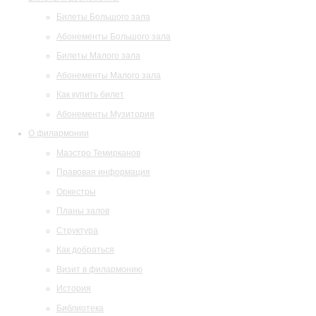
Билеты Большого зала
Абонементы Большого зала
Билеты Малого зала
Абонементы Малого зала
Как купить билет
Абонементы Музитория
О филармонии
Маэстро Темирканов
Правовая информация
Оркестры
Планы залов
Структура
Как добраться
Визит в филармонию
История
Библиотека