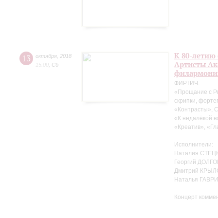
К 80-летию
13
октября
,
2018
Артисты Ак
15:00
,
Сб
филармони
ФИРТИЧ.
«Прощание с Р
скрипки, форте
«Контрасты», 
«К недалёкой в
«Креатив», «Гл
Исполнители:
Наталия СТЕЦК
Георгий ДОЛГО
Дмитрий КРЫЛ
Наталья ГАВР
Концерт комме