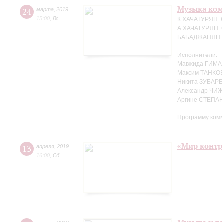
Музыка ко
24
марта
,
2019
15:00
,
Вс
К.ХАЧАТУРЯН. 
А.ХАЧАТУРЯН. 
БАБАДЖАНЯН. Т
Исполнители:
Мавжида ГИМА
Максим ТАНКО
Никита ЗУБАРЕ
Александр ЧИЖ
Аргине СТЕПАН
Программу ком
«Мир контр
13
апреля
,
2019
16:00
,
Сб