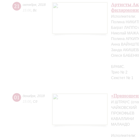
Артисты Ак
21
октября
,
2018
филармонии
15:00
,
Вс
Исполнители:
Полина НИКИТ
Баграт ЛАППО 
Николай МАЖА
Полина АРХИП
Анна ВАЙНШТЕ
Занда АКИШЕВ
Олеся БАБЕНК
БРАМС.
Трио № 2
Секстет № 1
«Приношен
01
декабря
,
2018
15:00
,
Сб
И.ШТРАУС (оте
ЧАЙКОВСКИЙ
ПРОКОФЬЕВ
КАВАЛЛИНИ
МАЛАНДО
Исполнители: