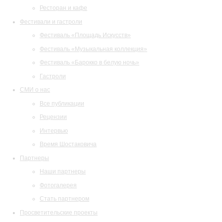
Ресторан и кафе
Фестивали и гастроли
Фестиваль «Площадь Искусств»
Фестиваль «Музыкальная коллекция»
Фестиваль «Барокко в белую ночь»
Гастроли
СМИ о нас
Все публикации
Рецензии
Интервью
Время Шостаковича
Партнеры
Наши партнеры
Фотогалерея
Стать партнером
Просветительские проекты