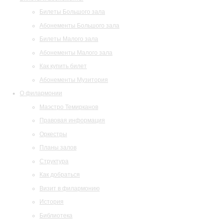
Билеты Большого зала
Абонементы Большого зала
Билеты Малого зала
Абонементы Малого зала
Как купить билет
Абонементы Музитория
О филармонии
Маэстро Темирканов
Правовая информация
Оркестры
Планы залов
Структура
Как добраться
Визит в филармонию
История
Библиотека