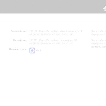
Большой зал:
191186, Санкт-Петербург, Михайловская ул., 2
Часы работы
+7 (812) 240-01-00, +7 (812) 240-01-80
Перерыв с 1
Малый зал:
191011, Санкт-Петербург, Невский пр., 30
Часы работы
+7 (812) 240-01-00, +7 (812) 240-01-70
Перерыв с 1
Вопросы на
Напишите нам:
MAX