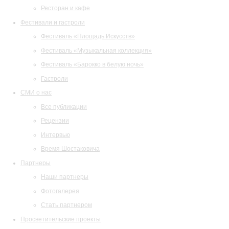
Ресторан и кафе
Фестивали и гастроли
Фестиваль «Площадь Искусств»
Фестиваль «Музыкальная коллекция»
Фестиваль «Барокко в белую ночь»
Гастроли
СМИ о нас
Все публикации
Рецензии
Интервью
Время Шостаковича
Партнеры
Наши партнеры
Фотогалерея
Стать партнером
Просветительские проекты