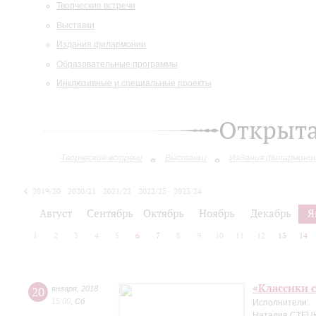
Творческие встречи
Выставки
Издания филармонии
Образовательные программы
Инклюзивные и специальные проекты
Открыт
Творческие встречи
Выставки
Издания филармони
2019/20
2020/21
2021/22
2022/23
2023/24
2024/25
Август
Сентябрь
Октябрь
Ноябрь
Декабрь
Я
1
2
3
4
5
6
7
8
9
10
11
12
13
14
«Классики 
20
января
,
2018
15:00
,
Сб
Исполнители:
Наталия СТЕЦК