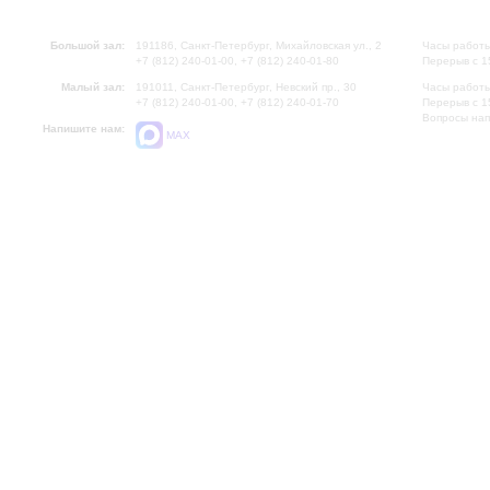
Большой зал:
191186, Санкт-Петербург, Михайловская ул., 2
Часы работы
+7 (812) 240-01-00, +7 (812) 240-01-80
Перерыв с 1
Малый зал:
191011, Санкт-Петербург, Невский пр., 30
Часы работы
+7 (812) 240-01-00, +7 (812) 240-01-70
Перерыв с 1
Вопросы на
Напишите нам:
MAX