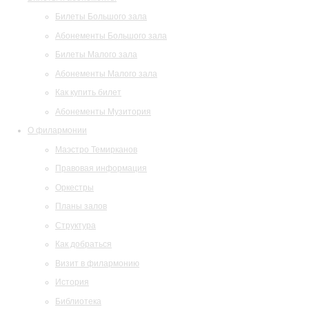
Билеты Большого зала
Абонементы Большого зала
Билеты Малого зала
Абонементы Малого зала
Как купить билет
Абонементы Музитория
О филармонии
Маэстро Темирканов
Правовая информация
Оркестры
Планы залов
Структура
Как добраться
Визит в филармонию
История
Библиотека