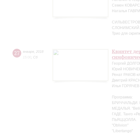
Семен КОВАРС
Наталья ГАВР
СИЛЬВЕСТРОВ. "
СЛОНИМСКИЙ. «
Трио для скрип
Квинтет де
27
января
,
2018
симфоничес
15:00
,
Сб
Георгий ДОЛГО
Юрий НОВИЧЕН
Ренат РАКОВ к
Дмитрий КРАС
Илья ГОРЯЧЕВ 
Программа:
БРИЧЧАЛЬДИ. 
МЕДАЛЬЯ. "Bell
ГАДЕ. Танго «Ре
ПЬЯЦЦОЛЛА.
"Oblivion"
"Libertango"