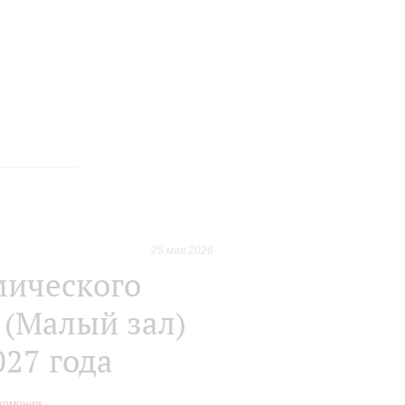
25 мая 2026
мического
 (Малый зал)
027 года
армонии