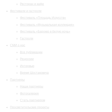
Ресторан и кафе
Фестивали и гастроли
Фестиваль «Площадь Искусств»
Фестиваль «Музыкальная коллекция»
Фестиваль «Барокко в белую ночь»
Гастроли
СМИ о нас
Все публикации
Рецензии
Интервью
Время Шостаковича
Партнеры
Наши партнеры
Фотогалерея
Стать партнером
Просветительские проекты