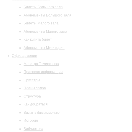
Билеты Большого зала
Абонементы Большого зала
Билеты Малого зала
Абонементы Малого зала
Как купить билет
Абонементы Музитория
О филармонии
Маэстро Темирканов
Правовая информация
Оркестры
Планы залов
Структура
Как добраться
Визит в филармонию
История
Библиотека