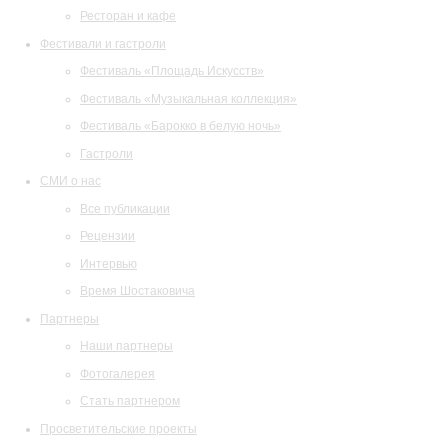
Ресторан и кафе
Фестивали и гастроли
Фестиваль «Площадь Искусств»
Фестиваль «Музыкальная коллекция»
Фестиваль «Барокко в белую ночь»
Гастроли
СМИ о нас
Все публикации
Рецензии
Интервью
Время Шостаковича
Партнеры
Наши партнеры
Фотогалерея
Стать партнером
Просветительские проекты