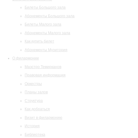
Билеты Большого зала
Абонементы Большого зала
Билеты Малого зала
Абонементы Малого зала
Как купить билет
Абонементы Музитория
О филармонии
Маэстро Темирканов
Правовая информация
Оркестры
Планы залов
Структура
Как добраться
Визит в филармонию
История
Библиотека