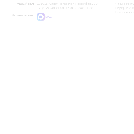
Малый зал:
191011, Санкт-Петербург, Невский пр., 30
Часы работы
+7 (812) 240-01-00, +7 (812) 240-01-70
Перерыв с 1
Вопросы на
Напишите нам:
MAX