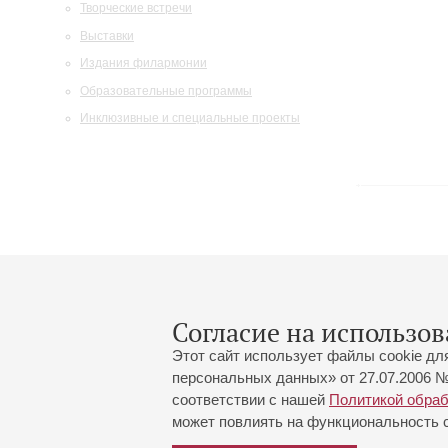
Творческие встречи
Выставки
Издания филармонии
Образовательные программы
Инклюзивные и специальные проекты
Согласие на использов
Этот сайт использует файлы cookie дл
персональных данных» от 27.07.2006 №
соответствии с нашей
Политикой обра
может повлиять на функциональность са
Большой зал:
191186, Санкт-Петербург, Миха
+7 (812) 240-01-00, +7 (812) 24