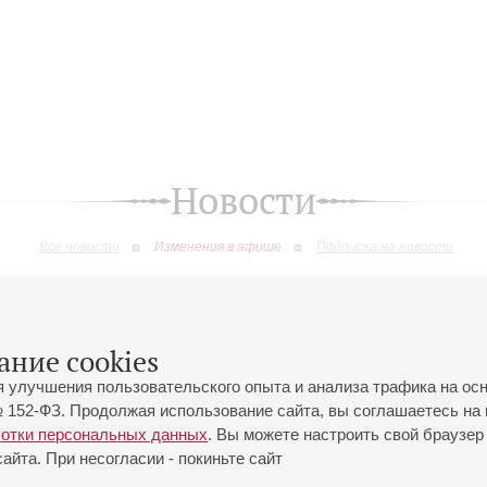
Новости
Все новости
Изменения в афише
Подписка на новости
изменения
ание cookies
я улучшения пользовательского опыта и анализа трафика на ос
 152-ФЗ. Продолжая использование сайта, вы соглашаетесь на 
ботки персональных данных
. Вы можете настроить свой браузер 
йта. При несогласии - покиньте сайт
йловская ул., 2
Часы работы кассы Большого зала: с 11:00 до 20:30
0-01-80
Перерыв с 15:00 до 16:00