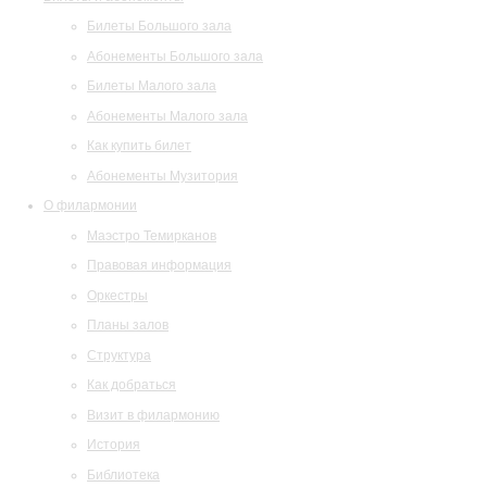
Билеты Большого зала
Абонементы Большого зала
Билеты Малого зала
Абонементы Малого зала
Как купить билет
Абонементы Музитория
О филармонии
Маэстро Темирканов
Правовая информация
Оркестры
Планы залов
Структура
Как добраться
Визит в филармонию
История
Библиотека