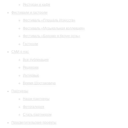
Ресторан и кафе
Фестивали и гастроли
Фестиваль «Площадь Искусств»
Фестиваль «Музыкальная коллекция»
Фестиваль «Барокко в белую ночь»
Гастроли
СМИ о нас
Все публикации
Рецензии
Интервью
Время Шостаковича
Партнеры
Наши партнеры
Фотогалерея
Стать партнером
Просветительские проекты