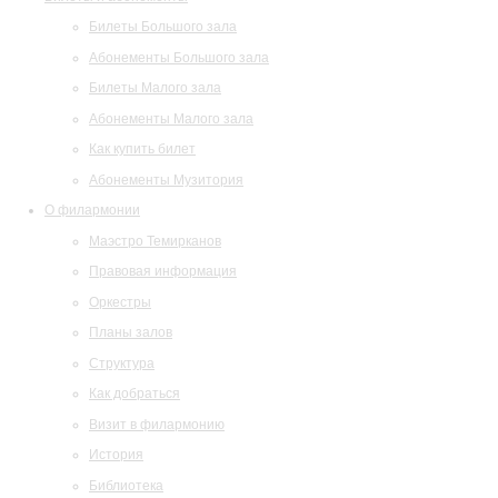
Билеты Большого зала
Абонементы Большого зала
Билеты Малого зала
Абонементы Малого зала
Как купить билет
Абонементы Музитория
О филармонии
Маэстро Темирканов
Правовая информация
Оркестры
Планы залов
Структура
Как добраться
Визит в филармонию
История
Библиотека