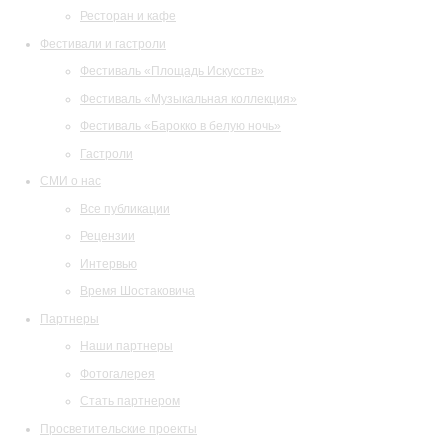
Ресторан и кафе
Фестивали и гастроли
Фестиваль «Площадь Искусств»
Фестиваль «Музыкальная коллекция»
Фестиваль «Барокко в белую ночь»
Гастроли
СМИ о нас
Все публикации
Рецензии
Интервью
Время Шостаковича
Партнеры
Наши партнеры
Фотогалерея
Стать партнером
Просветительские проекты