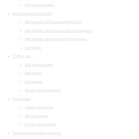
Ресторан и кафе
Фестивали и гастроли
Фестиваль «Площадь Искусств»
Фестиваль «Музыкальная коллекция»
Фестиваль «Барокко в белую ночь»
Гастроли
СМИ о нас
Все публикации
Рецензии
Интервью
Время Шостаковича
Партнеры
Наши партнеры
Фотогалерея
Стать партнером
Просветительские проекты