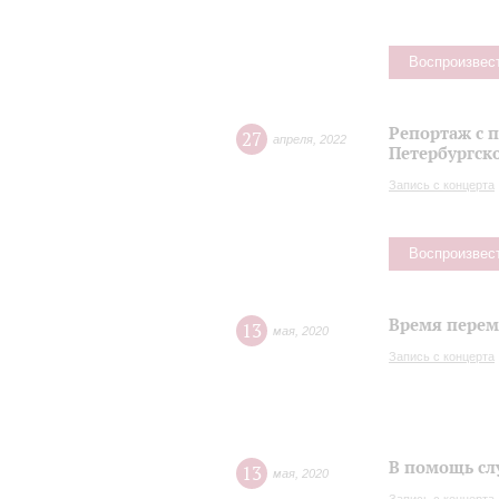
Воспроизвес
Репортаж с 
27
апреля
,
2022
Петербургск
Запись с концерта
Воспроизвес
Время переме
13
мая
,
2020
Запись с концерта
В помощь сл
13
мая
,
2020