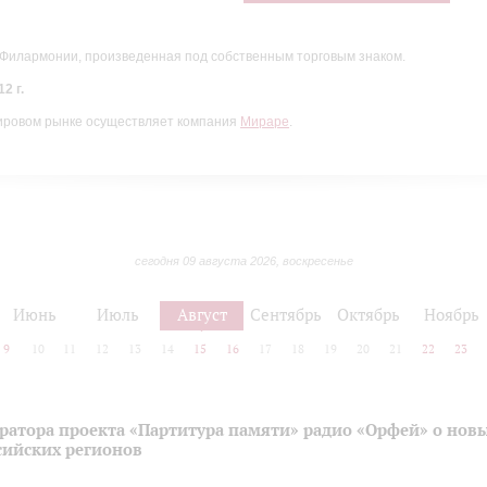
 Филармонии, произведенная под собственным торговым знаком.
2 г.
ировом рынке осуществляет компания
Мираре
.
сегодня 09 августа 2026, воскресенье
Июнь
Июль
Август
Сентябрь
Октябрь
Ноябрь
9
10
11
12
13
14
15
16
17
18
19
20
21
22
23
ратора проекта «Партитура памяти» радио «Орфей» о нов
сийских регионов