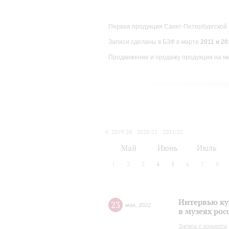
Первая продукция Санкт-Петербургской
Записи сделаны в БЗФ в марте
2011 и 201
Продвижение и продажу продукции на м
2019/20
2020/21
2021/22
Май
Июнь
Июль
1
2
3
4
5
6
7
8
Интервью ку
23
мая
,
2022
в музеях рос
Запись с концерта