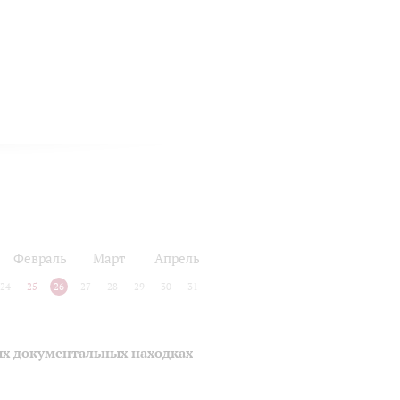
Февраль
Март
Апрель
24
25
26
27
28
29
30
31
ых документальных находках