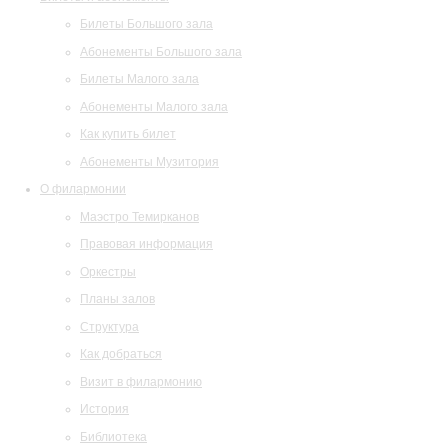
Билеты Большого зала
Абонементы Большого зала
Билеты Малого зала
Абонементы Малого зала
Как купить билет
Абонементы Музитория
О филармонии
Маэстро Темирканов
Правовая информация
Оркестры
Планы залов
Структура
Как добраться
Визит в филармонию
История
Библиотека