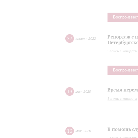
Воспроизвес
Репортаж с 
27
апреля
,
2022
Петербургск
Запись с концерта
Воспроизвес
Время переме
13
мая
,
2020
Запись с концерта
В помощь сл
13
мая
,
2020