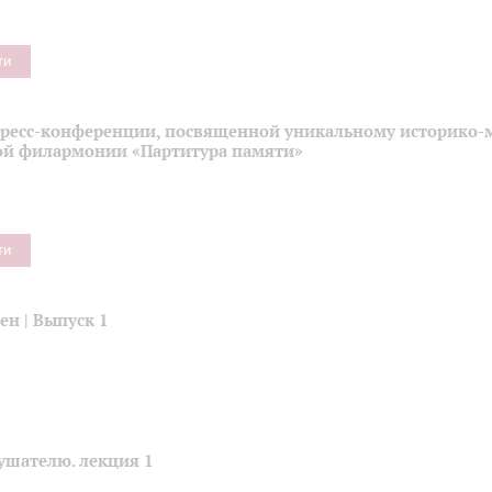
ти
пресс-конференции, посвященной уникальному историко-
ой филармонии «Партитура памяти»
ти
н | Выпуск 1
ушателю. лекция 1