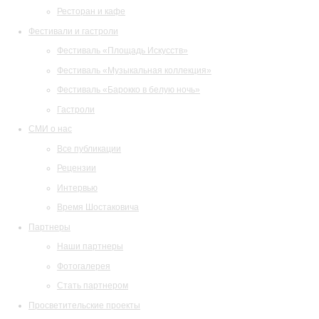
Ресторан и кафе
Фестивали и гастроли
Фестиваль «Площадь Искусств»
Фестиваль «Музыкальная коллекция»
Фестиваль «Барокко в белую ночь»
Гастроли
СМИ о нас
Все публикации
Рецензии
Интервью
Время Шостаковича
Партнеры
Наши партнеры
Фотогалерея
Стать партнером
Просветительские проекты