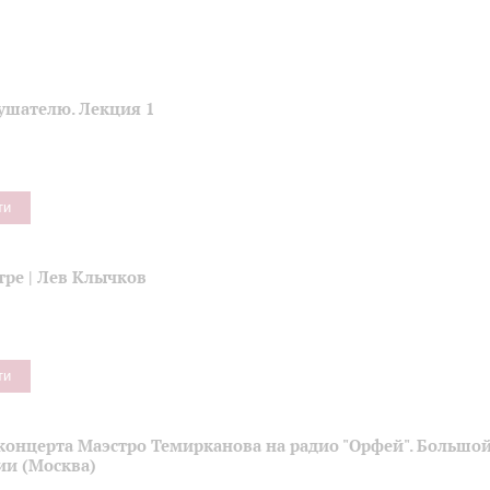
ушателю. Лекция 1
ти
тре | Лев Клычков
ти
концерта Маэстро Темирканова на радио "Орфей". Большой
ии (Москва)