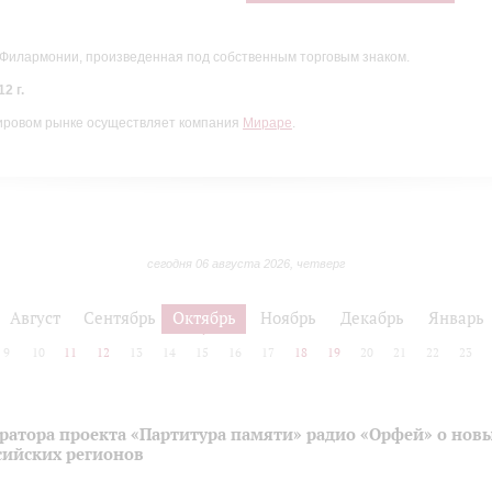
 Филармонии, произведенная под собственным торговым знаком.
2 г.
ировом рынке осуществляет компания
Мираре
.
сегодня 06 августа 2026, четверг
Август
Сентябрь
Октябрь
Ноябрь
Декабрь
Январь
9
10
11
12
13
14
15
16
17
18
19
20
21
22
23
ратора проекта «Партитура памяти» радио «Орфей» о нов
сийских регионов