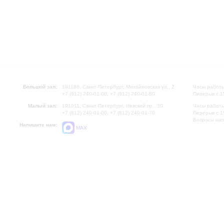
Большой зал:
191186, Санкт-Петербург, Михайловская ул., 2
Часы работы
+7 (812) 240-01-00, +7 (812) 240-01-80
Перерыв с 1
Малый зал:
191011, Санкт-Петербург, Невский пр., 30
Часы работы
+7 (812) 240-01-00, +7 (812) 240-01-70
Перерыв с 1
Вопросы на
Напишите нам:
MAX