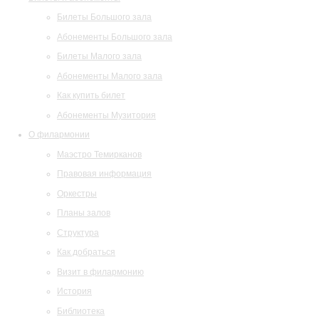
Билеты Большого зала
Абонементы Большого зала
Билеты Малого зала
Абонементы Малого зала
Как купить билет
Абонементы Музитория
О филармонии
Маэстро Темирканов
Правовая информация
Оркестры
Планы залов
Структура
Как добраться
Визит в филармонию
История
Библиотека