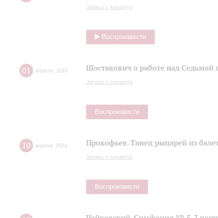
Запись с концерта
Воспроизвести
Шостакович о работе над Седьмой
01
апреля
,
2016
Запись с концерта
Воспроизвести
Прокофьев. Танец рыцарей из балет
10
марта
,
2016
Запись с концерта
Воспроизвести
Чайковский. Симфония № 5, 3 част