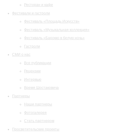
Ресторан и кафе
Фестивали и гастроли
Фестиваль «Площадь Искусств»
Фестиваль «Музыкальная коллекция»
Фестиваль «Барокко в белую ночь»
Гастроли
СМИ о нас
Все публикации
Рецензии
Интервью
Время Шостаковича
Партнеры
Наши партнеры
Фотогалерея
Стать партнером
Просветительские проекты