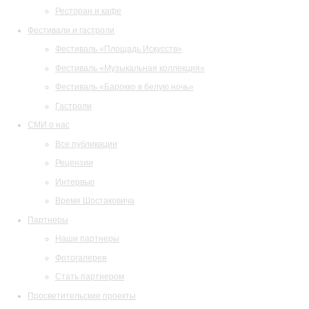
Ресторан и кафе
Фестивали и гастроли
Фестиваль «Площадь Искусств»
Фестиваль «Музыкальная коллекция»
Фестиваль «Барокко в белую ночь»
Гастроли
СМИ о нас
Все публикации
Рецензии
Интервью
Время Шостаковича
Партнеры
Наши партнеры
Фотогалерея
Стать партнером
Просветительские проекты