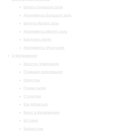
Билеты Большого зала
Абонементы Большого зала
Билеты Малого зала
Абонементы Малого зала
Как купить билет
Абонементы Музитория
О филармонии
Маэстро Темирканов
Правовая информация
Оркестры
Планы залов
Структура
Как добраться
Визит в филармонию
История
Библиотека