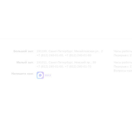
Большой зал:
191186, Санкт-Петербург, Михайловская ул., 2
Часы работы
+7 (812) 240-01-00, +7 (812) 240-01-80
Перерыв с 1
Малый зал:
191011, Санкт-Петербург, Невский пр., 30
Часы работы
+7 (812) 240-01-00, +7 (812) 240-01-70
Перерыв с 1
Вопросы на
Напишите нам:
MAX