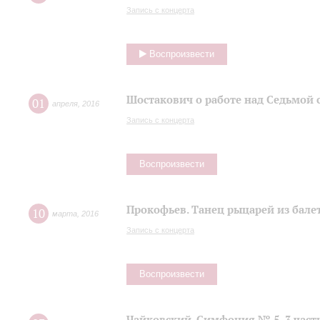
Запись с концерта
Воспроизвести
Шостакович о работе над Седьмой
01
апреля
,
2016
Запись с концерта
Воспроизвести
Прокофьев. Танец рыцарей из балет
10
марта
,
2016
Запись с концерта
Воспроизвести
Чайковский. Симфония № 5, 3 част