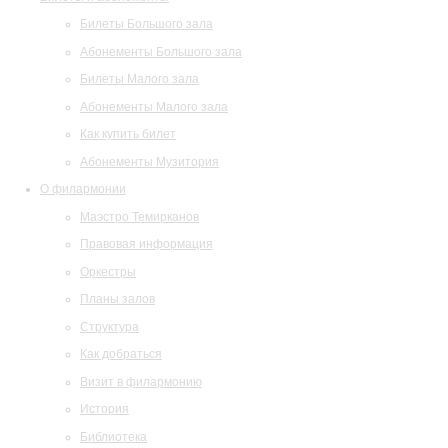
Билеты Большого зала
Абонементы Большого зала
Билеты Малого зала
Абонементы Малого зала
Как купить билет
Абонементы Музитория
О филармонии
Маэстро Темирканов
Правовая информация
Оркестры
Планы залов
Структура
Как добраться
Визит в филармонию
История
Библиотека