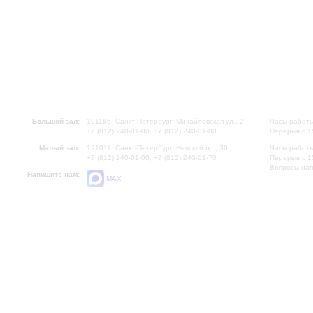
Большой зал:
191186, Санкт-Петербург, Михайловская ул., 2
Часы работы
+7 (812) 240-01-00, +7 (812) 240-01-80
Перерыв с 1
Малый зал:
191011, Санкт-Петербург, Невский пр., 30
Часы работы
+7 (812) 240-01-00, +7 (812) 240-01-70
Перерыв с 1
Вопросы на
Напишите нам:
MAX