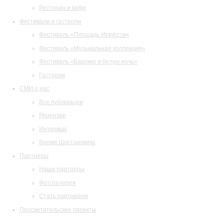
Ресторан и кафе
Фестивали и гастроли
Фестиваль «Площадь Искусств»
Фестиваль «Музыкальная коллекция»
Фестиваль «Барокко в белую ночь»
Гастроли
СМИ о нас
Все публикации
Рецензии
Интервью
Время Шостаковича
Партнеры
Наши партнеры
Фотогалерея
Стать партнером
Просветительские проекты