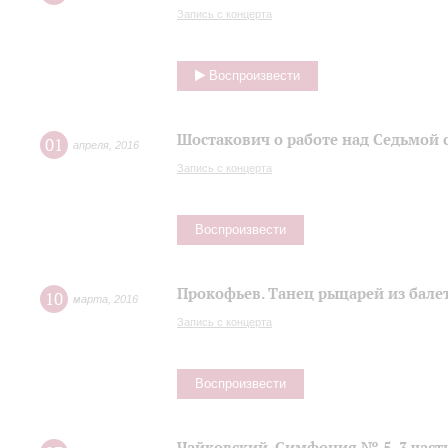
Запись с концерта
Воспроизвести
Шостакович о работе над Седьмой
01
апреля
,
2016
Запись с концерта
Воспроизвести
Прокофьев. Танец рыцарей из балет
10
марта
,
2016
Запись с концерта
Воспроизвести
Чайковский. Симфония № 5, 3 част