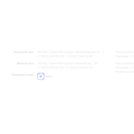
Большой зал:
191186, Санкт-Петербург, Михайловская ул., 2
Часы работы
+7 (812) 240-01-00, +7 (812) 240-01-80
Перерыв с 1
Малый зал:
191011, Санкт-Петербург, Невский пр., 30
Часы работы
+7 (812) 240-01-00, +7 (812) 240-01-70
Перерыв с 1
Вопросы на
Напишите нам:
MAX