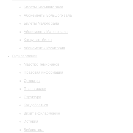
Билеты Большого зала
Абонементы Большого зала
Билеты Малого зала
Абонементы Малого зала
Как купить билет
Абонементы Музитория
О филармонии
Маэстро Темирканов
Правовая информация
Оркестры
Планы залов
Структура
Как добраться
Визит в филармонию
История
Библиотека