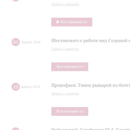
Запись с концерта
Воспроизвести
Шостакович о работе над Седьмой
01
апреля
,
2016
Запись с концерта
Воспроизвести
Прокофьев. Танец рыцарей из балет
10
марта
,
2016
Запись с концерта
Воспроизвести
Чайковский. Симфония № 5, 3 част