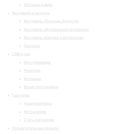
Ресторан и кафе
Фестивали и гастроли
Фестиваль «Площадь Искусств»
Фестиваль «Музыкальная коллекция»
Фестиваль «Барокко в белую ночь»
Гастроли
СМИ о нас
Все публикации
Рецензии
Интервью
Время Шостаковича
Партнеры
Наши партнеры
Фотогалерея
Стать партнером
Просветительские проекты