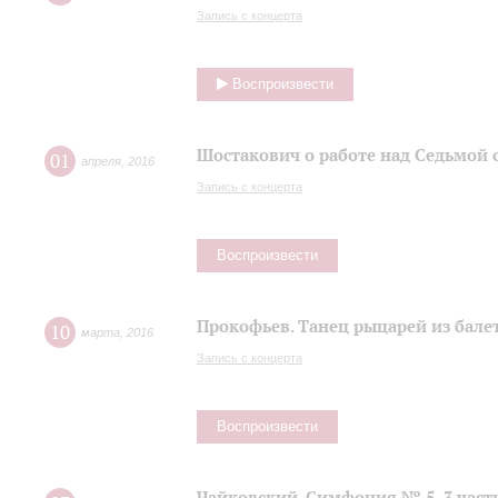
Запись с концерта
Воспроизвести
Шостакович о работе над Седьмой
01
апреля
,
2016
Запись с концерта
Воспроизвести
Прокофьев. Танец рыцарей из балет
10
марта
,
2016
Запись с концерта
Воспроизвести
Чайковский. Симфония № 5, 3 част