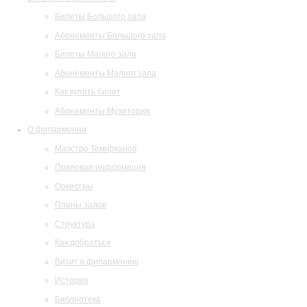
Билеты Большого зала
Абонементы Большого зала
Билеты Малого зала
Абонементы Малого зала
Как купить билет
Абонементы Музитория
О филармонии
Маэстро Темирканов
Правовая информация
Оркестры
Планы залов
Структура
Как добраться
Визит в филармонию
История
Библиотека