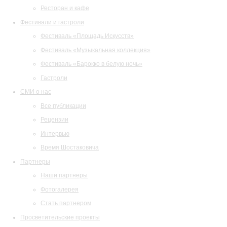
Ресторан и кафе
Фестивали и гастроли
Фестиваль «Площадь Искусств»
Фестиваль «Музыкальная коллекция»
Фестиваль «Барокко в белую ночь»
Гастроли
СМИ о нас
Все публикации
Рецензии
Интервью
Время Шостаковича
Партнеры
Наши партнеры
Фотогалерея
Стать партнером
Просветительские проекты