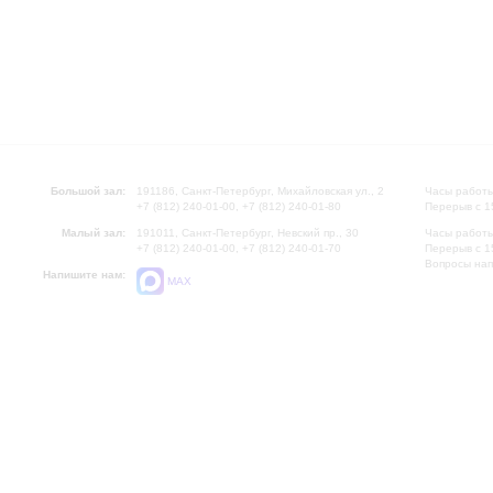
Большой зал:
191186, Санкт-Петербург, Михайловская ул., 2
Часы работы
+7 (812) 240-01-00, +7 (812) 240-01-80
Перерыв с 1
Малый зал:
191011, Санкт-Петербург, Невский пр., 30
Часы работы
+7 (812) 240-01-00, +7 (812) 240-01-70
Перерыв с 1
Вопросы на
Напишите нам:
MAX