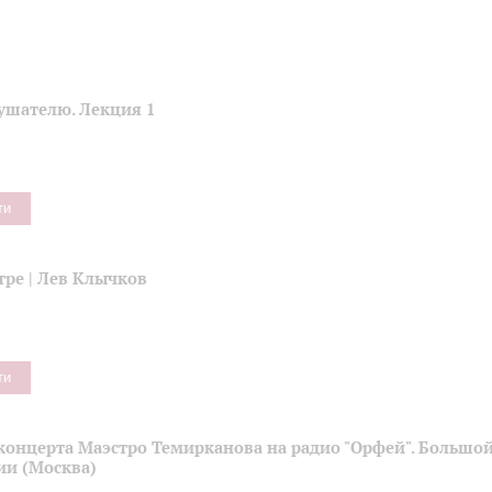
ушателю. Лекция 1
ти
тре | Лев Клычков
ти
концерта Маэстро Темирканова на радио "Орфей". Большой
ии (Москва)