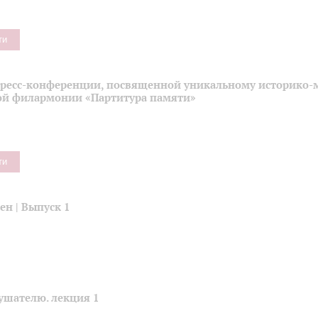
ти
пресс-конференции, посвященной уникальному историко-
ой филармонии «Партитура памяти»
ти
н | Выпуск 1
ушателю. лекция 1