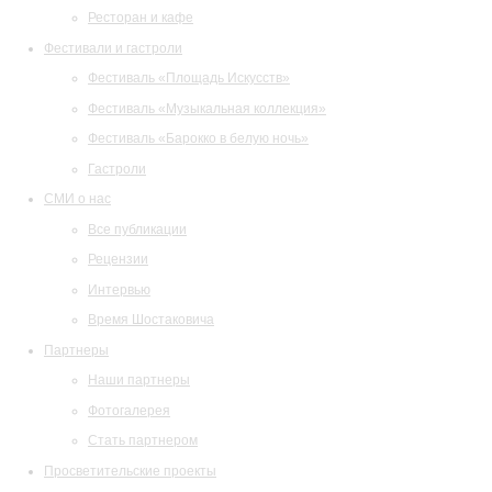
Ресторан и кафе
Фестивали и гастроли
Фестиваль «Площадь Искусств»
Фестиваль «Музыкальная коллекция»
Фестиваль «Барокко в белую ночь»
Гастроли
СМИ о нас
Все публикации
Рецензии
Интервью
Время Шостаковича
Партнеры
Наши партнеры
Фотогалерея
Стать партнером
Просветительские проекты