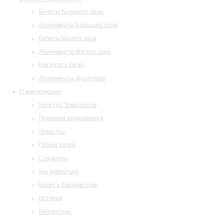
Билеты Большого зала
Абонементы Большого зала
Билеты Малого зала
Абонементы Малого зала
Как купить билет
Абонементы Музитория
О филармонии
Маэстро Темирканов
Правовая информация
Оркестры
Планы залов
Структура
Как добраться
Визит в филармонию
История
Библиотека