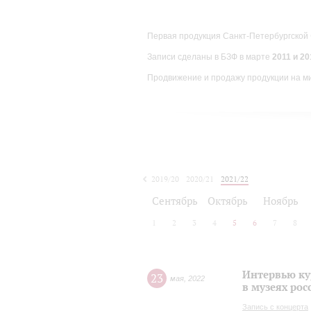
Первая продукция Санкт-Петербургской
Записи сделаны в БЗФ в марте
2011 и 201
Продвижение и продажу продукции на м
2019/20
2020/21
2021/22
Сентябрь
Октябрь
Ноябрь
1
2
3
4
5
6
7
8
Интервью ку
23
мая
,
2022
в музеях рос
Запись с концерта