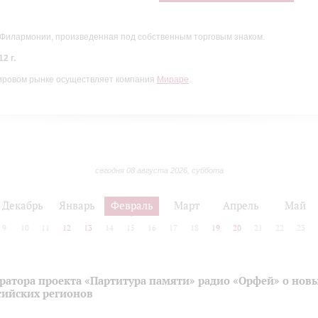
 Филармонии, произведенная под собственным торговым знаком.
2 г.
ировом рынке осуществляет компания
Мираре
.
сегодня 08 августа 2026, суббота
Декабрь
Январь
Февраль
Март
Апрель
Май
9
10
11
12
13
14
15
16
17
18
19
20
21
22
23
ратора проекта «Партитура памяти» радио «Орфей» о нов
сийских регионов