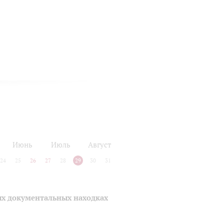
Июнь
Июль
Август
24
25
26
27
28
29
30
31
ых документальных находках