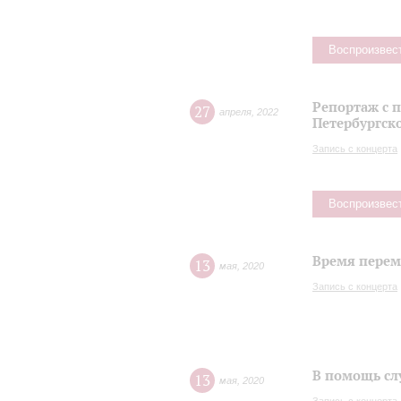
Воспроизвес
Репортаж с 
27
апреля
,
2022
Петербургск
Запись с концерта
Воспроизвес
Время переме
13
мая
,
2020
Запись с концерта
В помощь сл
13
мая
,
2020