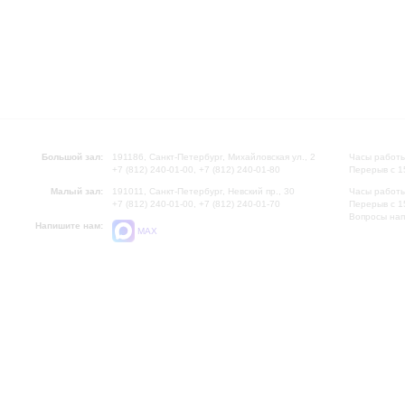
Большой зал:
191186, Санкт-Петербург, Михайловская ул., 2
Часы работы
+7 (812) 240-01-00, +7 (812) 240-01-80
Перерыв с 1
Малый зал:
191011, Санкт-Петербург, Невский пр., 30
Часы работы
+7 (812) 240-01-00, +7 (812) 240-01-70
Перерыв с 1
Вопросы на
Напишите нам:
MAX