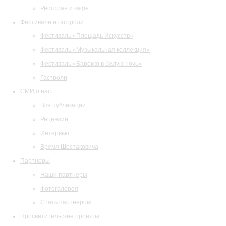
Ресторан и кафе
Фестивали и гастроли
Фестиваль «Площадь Искусств»
Фестиваль «Музыкальная коллекция»
Фестиваль «Барокко в белую ночь»
Гастроли
СМИ о нас
Все публикации
Рецензии
Интервью
Время Шостаковича
Партнеры
Наши партнеры
Фотогалерея
Стать партнером
Просветительские проекты