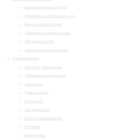
Билеты Большого зала
Абонементы Большого зала
Билеты Малого зала
Абонементы Малого зала
Как купить билет
Абонементы Музитория
О филармонии
Маэстро Темирканов
Правовая информация
Оркестры
Планы залов
Структура
Как добраться
Визит в филармонию
История
Библиотека