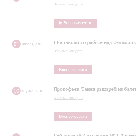
Запись с концерта
Воспроизвести
Шостакович о работе над Седьмой
01
апреля
,
2016
Запись с концерта
Воспроизвести
Прокофьев. Танец рыцарей из балет
10
марта
,
2016
Запись с концерта
Воспроизвести
Чайковский. Симфония № 5, 3 част