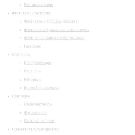
Ресторан и кафе
Фестивали и гастроли
Фестиваль «Площадь Искусств»
Фестиваль «Музыкальная коллекция»
Фестиваль «Барокко в белую ночь»
Гастроли
СМИ о нас
Все публикации
Рецензии
Интервью
Время Шостаковича
Партнеры
Наши партнеры
Фотогалерея
Стать партнером
Просветительские проекты