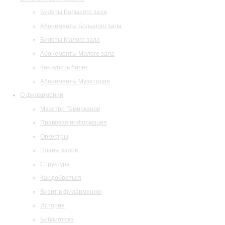
Билеты Большого зала
Абонементы Большого зала
Билеты Малого зала
Абонементы Малого зала
Как купить билет
Абонементы Музитория
О филармонии
Маэстро Темирканов
Правовая информация
Оркестры
Планы залов
Структура
Как добраться
Визит в филармонию
История
Библиотека