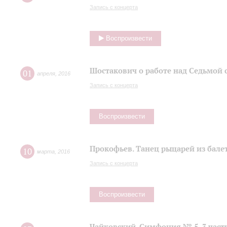
Запись с концерта
Воспроизвести
Шостакович о работе над Седьмой
01
апреля
,
2016
Запись с концерта
Воспроизвести
Прокофьев. Танец рыцарей из балет
10
марта
,
2016
Запись с концерта
Воспроизвести
Чайковский. Симфония № 5, 3 част