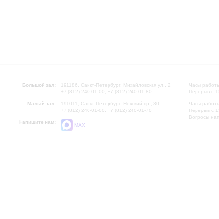
Большой зал:
191186, Санкт-Петербург, Михайловская ул., 2
Часы работы
+7 (812) 240-01-00, +7 (812) 240-01-80
Перерыв с 1
Малый зал:
191011, Санкт-Петербург, Невский пр., 30
Часы работы
+7 (812) 240-01-00, +7 (812) 240-01-70
Перерыв с 1
Вопросы на
Напишите нам:
MAX