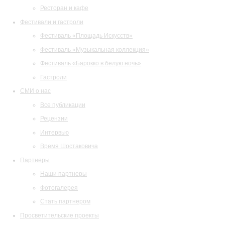
Ресторан и кафе
Фестивали и гастроли
Фестиваль «Площадь Искусств»
Фестиваль «Музыкальная коллекция»
Фестиваль «Барокко в белую ночь»
Гастроли
СМИ о нас
Все публикации
Рецензии
Интервью
Время Шостаковича
Партнеры
Наши партнеры
Фотогалерея
Стать партнером
Просветительские проекты