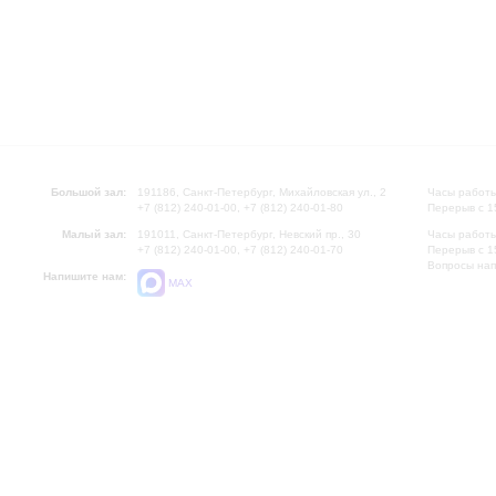
Большой зал:
191186, Санкт-Петербург, Михайловская ул., 2
Часы работы
+7 (812) 240-01-00, +7 (812) 240-01-80
Перерыв с 1
Малый зал:
191011, Санкт-Петербург, Невский пр., 30
Часы работы
+7 (812) 240-01-00, +7 (812) 240-01-70
Перерыв с 1
Вопросы на
Напишите нам:
MAX