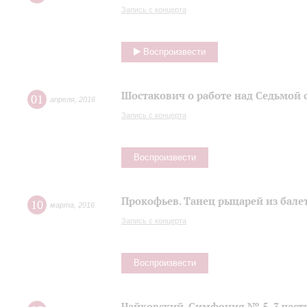
Запись с концерта
Воспроизвести
Шостакович о работе над Седьмой
01
апреля
,
2016
Запись с концерта
Воспроизвести
Прокофьев. Танец рыцарей из балет
10
марта
,
2016
Запись с концерта
Воспроизвести
Чайковский. Симфония № 5, 3 част