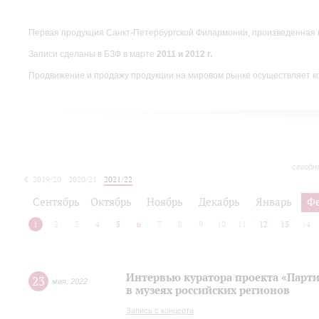
Первая продукция Санкт-Петербургской Филармонии, произведенная 
Записи сделаны в БЗФ в марте
2011 и 2012 г.
Продвижение и продажу продукции на мировом рынке осуществляет 
сегодн
2019/20
2020/21
2021/22
Сентябрь
Октябрь
Ноябрь
Декабрь
Январь
Ф
1
2
3
4
5
6
7
8
9
10
11
12
13
14
Интервью куратора проекта «Парт
23
мая
,
2022
в музеях российских регионов
Запись с концерта