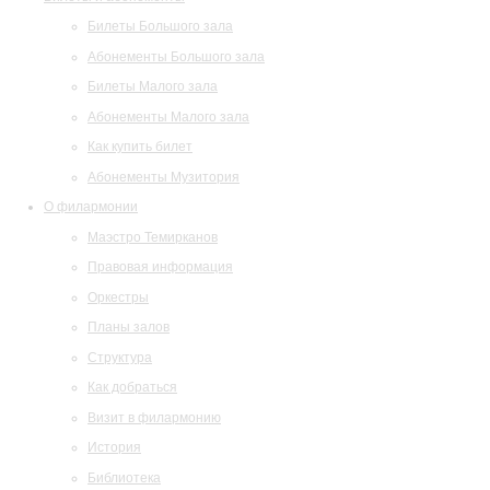
Билеты Большого зала
Абонементы Большого зала
Билеты Малого зала
Абонементы Малого зала
Как купить билет
Абонементы Музитория
О филармонии
Маэстро Темирканов
Правовая информация
Оркестры
Планы залов
Структура
Как добраться
Визит в филармонию
История
Библиотека