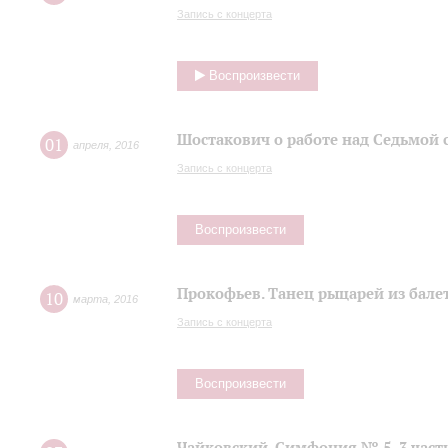
Запись с концерта
Воспроизвести
Шостакович о работе над Седьмой
01
апреля
,
2016
Запись с концерта
Воспроизвести
Прокофьев. Танец рыцарей из балет
10
марта
,
2016
Запись с концерта
Воспроизвести
Чайковский. Симфония № 5, 3 част