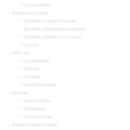
Ресторан и кафе
Фестивали и гастроли
Фестиваль «Площадь Искусств»
Фестиваль «Музыкальная коллекция»
Фестиваль «Барокко в белую ночь»
Гастроли
СМИ о нас
Все публикации
Рецензии
Интервью
Время Шостаковича
Партнеры
Наши партнеры
Фотогалерея
Стать партнером
Просветительские проекты