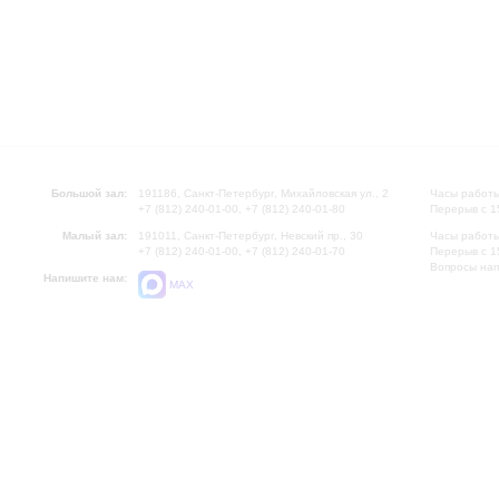
Большой зал:
191186, Санкт-Петербург, Михайловская ул., 2
Часы работы
+7 (812) 240-01-00, +7 (812) 240-01-80
Перерыв с 1
Малый зал:
191011, Санкт-Петербург, Невский пр., 30
Часы работы
+7 (812) 240-01-00, +7 (812) 240-01-70
Перерыв с 1
Вопросы на
Напишите нам:
MAX