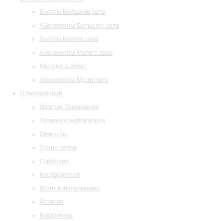
Билеты Большого зала
Абонементы Большого зала
Билеты Малого зала
Абонементы Малого зала
Как купить билет
Абонементы Музитория
О филармонии
Маэстро Темирканов
Правовая информация
Оркестры
Планы залов
Структура
Как добраться
Визит в филармонию
История
Библиотека