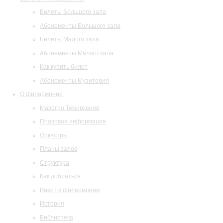
Билеты Большого зала
Абонементы Большого зала
Билеты Малого зала
Абонементы Малого зала
Как купить билет
Абонементы Музитория
О филармонии
Маэстро Темирканов
Правовая информация
Оркестры
Планы залов
Структура
Как добраться
Визит в филармонию
История
Библиотека