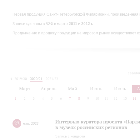
Первая продукция Санкт-Петербургской Филармонии, произведенная 
Записи сделаны в БЗФ в марте
2011 и 2012 г.
Продвижение и продажу продукции на мировом рынке осуществляет 
сегодн
2019/20
2020/21
2021/22
Март
Апрель
Май
Июнь
Июль
А
1
2
3
4
5
6
7
8
9
10
11
12
13
14
Интервью куратора проекта «Парт
23
мая
,
2022
в музеях российских регионов
Запись с концерта