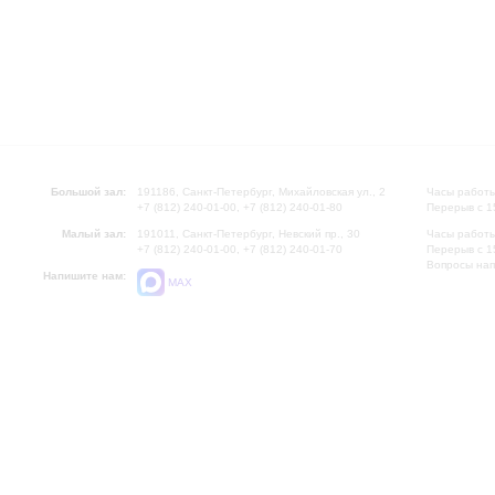
Большой зал:
191186, Санкт-Петербург, Михайловская ул., 2
Часы работы
+7 (812) 240-01-00, +7 (812) 240-01-80
Перерыв с 1
Малый зал:
191011, Санкт-Петербург, Невский пр., 30
Часы работы
+7 (812) 240-01-00, +7 (812) 240-01-70
Перерыв с 1
Вопросы на
Напишите нам:
MAX