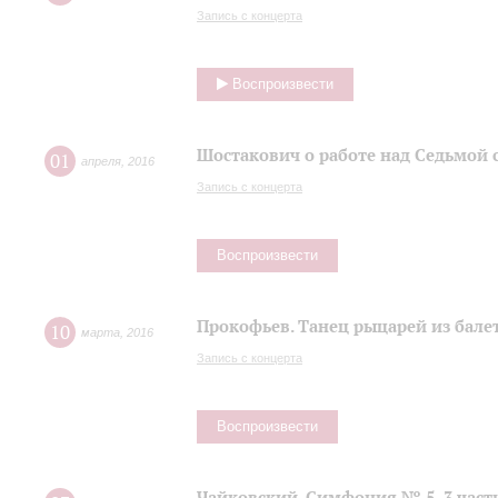
Запись с концерта
Воспроизвести
Шостакович о работе над Седьмой
01
апреля
,
2016
Запись с концерта
Воспроизвести
Прокофьев. Танец рыцарей из балет
10
марта
,
2016
Запись с концерта
Воспроизвести
Чайковский. Симфония № 5, 3 част