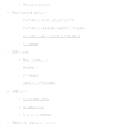
Ресторан и кафе
Фестивали и гастроли
Фестиваль «Площадь Искусств»
Фестиваль «Музыкальная коллекция»
Фестиваль «Барокко в белую ночь»
Гастроли
СМИ о нас
Все публикации
Рецензии
Интервью
Время Шостаковича
Партнеры
Наши партнеры
Фотогалерея
Стать партнером
Просветительские проекты