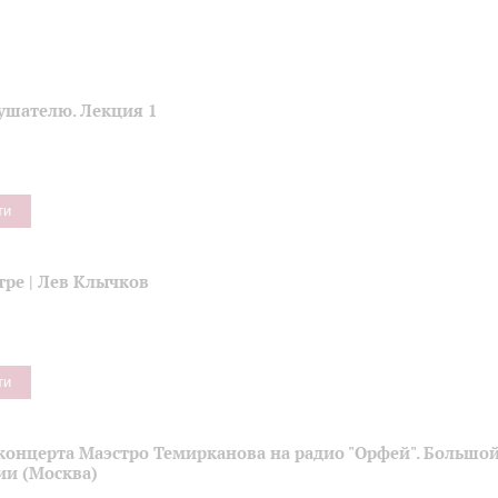
ушателю. Лекция 1
ти
тре | Лев Клычков
ти
концерта Маэстро Темирканова на радио "Орфей". Большой
ии (Москва)