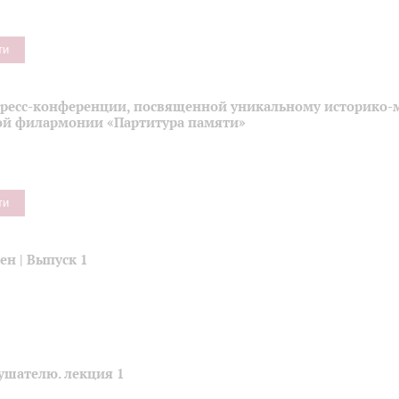
ти
пресс-конференции, посвященной уникальному историко-
ой филармонии «Партитура памяти»
ти
н | Выпуск 1
ушателю. лекция 1