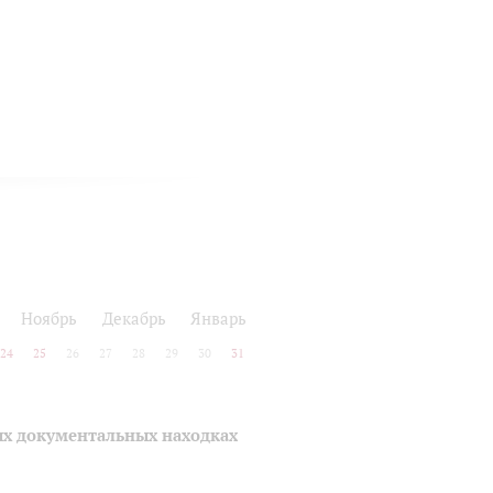
Ноябрь
Декабрь
Январь
24
25
26
27
28
29
30
31
ых документальных находках