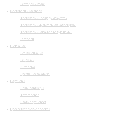
Ресторан и кафе
Фестивали и гастроли
Фестиваль «Площадь Искусств»
Фестиваль «Музыкальная коллекция»
Фестиваль «Барокко в белую ночь»
Гастроли
СМИ о нас
Все публикации
Рецензии
Интервью
Время Шостаковича
Партнеры
Наши партнеры
Фотогалерея
Стать партнером
Просветительские проекты