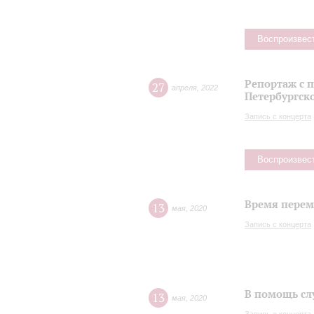
Воспроизвес
Репортаж с 
27
апреля
,
2022
Петербургск
Запись с концерта
Воспроизвес
Время переме
13
мая
,
2020
Запись с концерта
В помощь сл
13
мая
,
2020