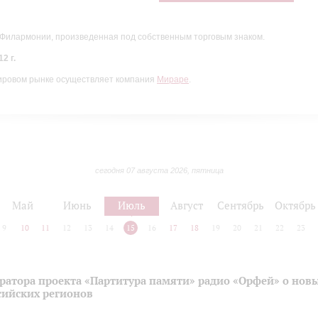
 Филармонии, произведенная под собственным торговым знаком.
2 г.
ировом рынке осуществляет компания
Мираре
.
сегодня 07 августа 2026, пятница
Май
Июнь
Июль
Август
Сентябрь
Октябрь
9
10
11
12
13
14
15
16
17
18
19
20
21
22
23
ратора проекта «Партитура памяти» радио «Орфей» о нов
сийских регионов