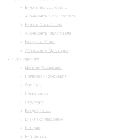
Билеты Большого зала
Абонементы Большого зала
Билеты Малого зала
Абонементы Малого зала
Как купить билет
Абонементы Музитория
О филармонии
Маэстро Темирканов
Правовая информация
Оркестры
Планы залов
Структура
Как добраться
Визит в филармонию
История
Библиотека