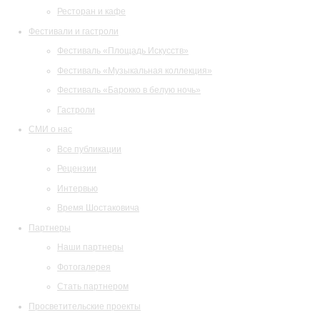
Ресторан и кафе
Фестивали и гастроли
Фестиваль «Площадь Искусств»
Фестиваль «Музыкальная коллекция»
Фестиваль «Барокко в белую ночь»
Гастроли
СМИ о нас
Все публикации
Рецензии
Интервью
Время Шостаковича
Партнеры
Наши партнеры
Фотогалерея
Стать партнером
Просветительские проекты