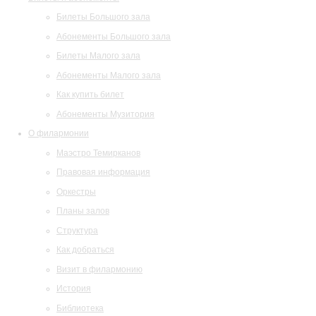
Билеты Большого зала
Абонементы Большого зала
Билеты Малого зала
Абонементы Малого зала
Как купить билет
Абонементы Музитория
О филармонии
Маэстро Темирканов
Правовая информация
Оркестры
Планы залов
Структура
Как добраться
Визит в филармонию
История
Библиотека