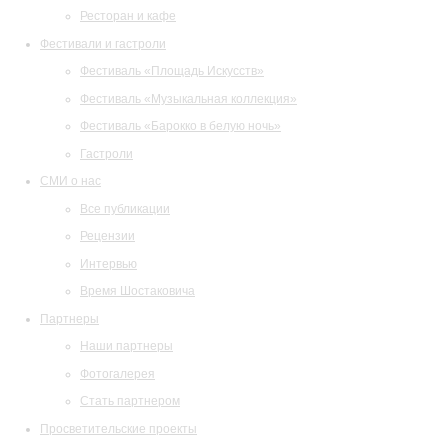
Ресторан и кафе
Фестивали и гастроли
Фестиваль «Площадь Искусств»
Фестиваль «Музыкальная коллекция»
Фестиваль «Барокко в белую ночь»
Гастроли
СМИ о нас
Все публикации
Рецензии
Интервью
Время Шостаковича
Партнеры
Наши партнеры
Фотогалерея
Стать партнером
Просветительские проекты