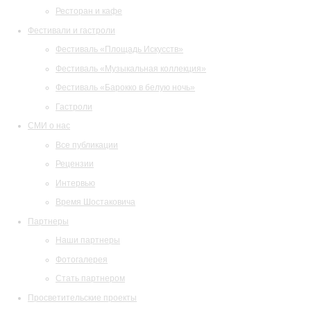
Ресторан и кафе
Фестивали и гастроли
Фестиваль «Площадь Искусств»
Фестиваль «Музыкальная коллекция»
Фестиваль «Барокко в белую ночь»
Гастроли
СМИ о нас
Все публикации
Рецензии
Интервью
Время Шостаковича
Партнеры
Наши партнеры
Фотогалерея
Стать партнером
Просветительские проекты