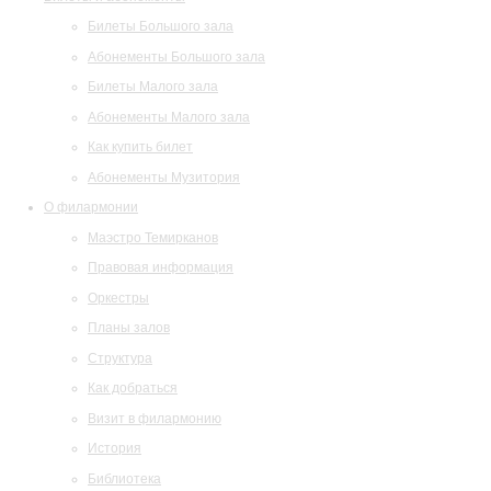
Билеты Большого зала
Абонементы Большого зала
Билеты Малого зала
Абонементы Малого зала
Как купить билет
Абонементы Музитория
О филармонии
Маэстро Темирканов
Правовая информация
Оркестры
Планы залов
Структура
Как добраться
Визит в филармонию
История
Библиотека