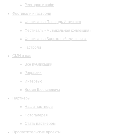
Ресторан и кафе
Фестивали и гастроли
Фестиваль «Площадь Искусств»
Фестиваль «Музыкальная коллекция»
Фестиваль «Барокко в белую ночь»
Гастроли
СМИ о нас
Все публикации
Рецензии
Интервью
Время Шостаковича
Партнеры
Наши партнеры
Фотогалерея
Стать партнером
Просветительские проекты