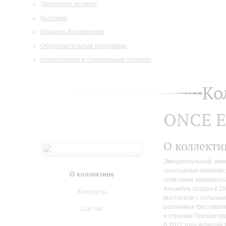
Творческие встречи
Выставки
Издания филармонии
Образовательные программы
Инклюзивные и специальные проекты
Ко
ONCE E
О коллекти
Эмоциональный, живо
спонтанные импровиз
О коллективе
сочетание аккордеона
Ансамбль создан в 20
Концерты
выступали с сольным
различных фестиваля
Состав
и странам Прибалтик
В 2017 году Афишай 