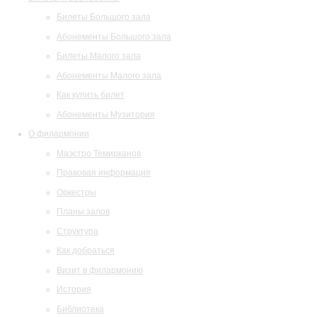
Билеты Большого зала
Абонементы Большого зала
Билеты Малого зала
Абонементы Малого зала
Как купить билет
Абонементы Музитория
О филармонии
Маэстро Темирканов
Правовая информация
Оркестры
Планы залов
Структура
Как добраться
Визит в филармонию
История
Библиотека