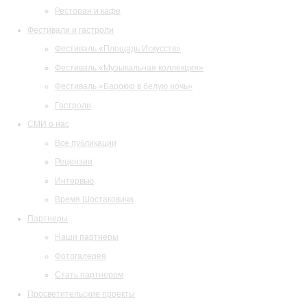
Ресторан и кафе
Фестивали и гастроли
Фестиваль «Площадь Искусств»
Фестиваль «Музыкальная коллекция»
Фестиваль «Барокко в белую ночь»
Гастроли
СМИ о нас
Все публикации
Рецензии
Интервью
Время Шостаковича
Партнеры
Наши партнеры
Фотогалерея
Стать партнером
Просветительские проекты