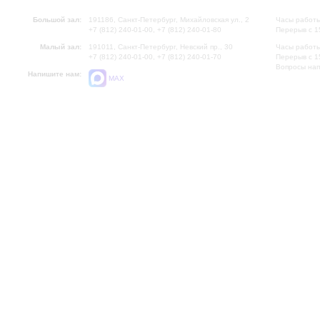
Большой зал:
191186, Санкт-Петербург, Михайловская ул., 2
Часы работы
+7 (812) 240-01-00, +7 (812) 240-01-80
Перерыв с 1
Малый зал:
191011, Санкт-Петербург, Невский пр., 30
Часы работы
+7 (812) 240-01-00, +7 (812) 240-01-70
Перерыв с 1
Вопросы на
Напишите нам:
MAX