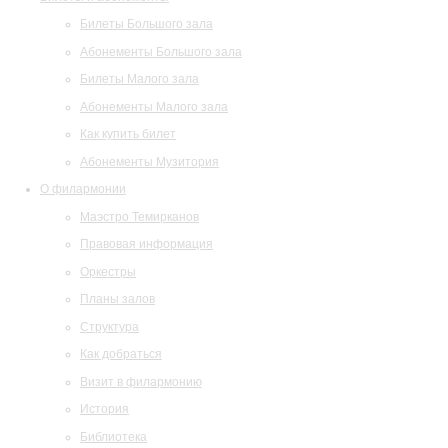
Билеты Большого зала
Абонементы Большого зала
Билеты Малого зала
Абонементы Малого зала
Как купить билет
Абонементы Музитория
О филармонии
Маэстро Темирканов
Правовая информация
Оркестры
Планы залов
Структура
Как добраться
Визит в филармонию
История
Библиотека