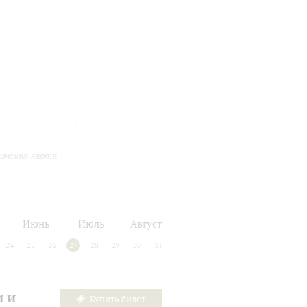
инская карта
Июнь
Июль
Август
24
25
26
27
28
29
30
31
и и
Купить билет