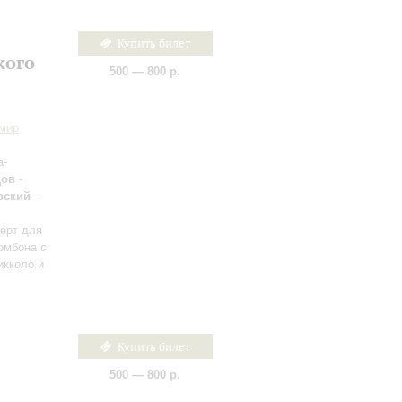
Купить билет
кого
500 — 800 р.
мир
а-
дов
-
вский
-
церт для
ромбона с
икколо и
Купить билет
500 — 800 р.