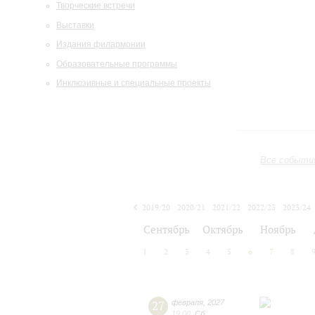
Творческие встречи
Выставки
Издания филармонии
Образовательные программы
Инклюзивные и специальные проекты
Все событи
2019/20
2020/21
2021/22
2022/23
2023/24
2024/25
2025/26
2026/27
Сентябрь
Октябрь
Ноябрь
1
2
3
4
5
6
7
8
27
февраля
,
2027
19:00
,
Сб