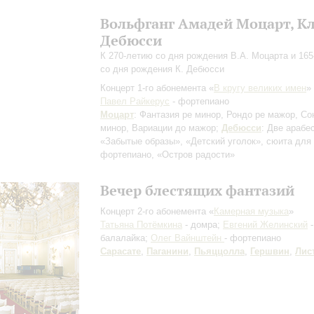
Вольфганг Амадей Моцарт, К
Дебюсси
К 270-летию со дня рождения В.А. Моцарта и 16
со дня рождения К. Дебюсси
Концерт 1-го абонемента «
В кругу великих имен
»
Павел Райкерус
- фортепиано
Моцарт
: Фантазия ре минор, Рондо ре мажор, Со
минор, Вариации до мажор;
Дебюсси
: Две арабе
«Забытые образы», «Детский уголок», сюита для
фортепиано, «Остров радости»
Вечер блестящих фантазий
Концерт 2-го абонемента «
Камерная музыка
»
Татьяна Потёмкина
- домра;
Евгений Желинский
-
балалайка;
Олег Вайнштейн
- фортепиано
Сарасате
,
Паганини
,
Пьяццолла
,
Гершвин
,
Лис