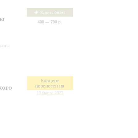
Купить билет
ты
400 — 700 р.
онаты
Концерт
перенесен на
кого
10 марта 2027