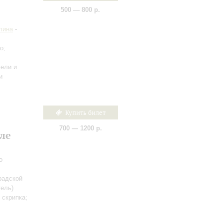
500 — 800 р.
лина
-
о;
чели и
и
Купить билет
700 — 1200 р.
ле
о
радской
ель)
 скрипка;