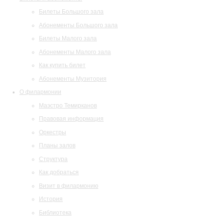
Билеты Большого зала
Абонементы Большого зала
Билеты Малого зала
Абонементы Малого зала
Как купить билет
Абонементы Музитория
О филармонии
Маэстро Темирканов
Правовая информация
Оркестры
Планы залов
Структура
Как добраться
Визит в филармонию
История
Библиотека