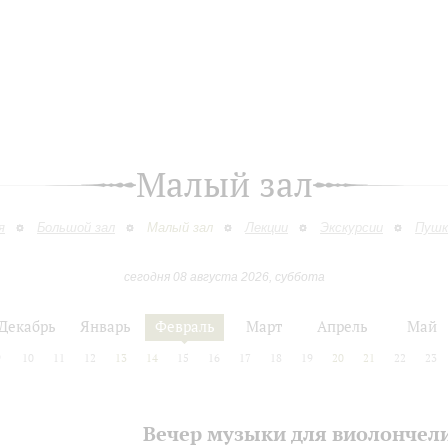
Малый зал
я
Большой зал
Малый зал
Лекции
Экскурсии
Пушк
сегодня 08 августа 2026, суббота
Декабрь
Январь
Февраль
Март
Апрель
Май
9
10
11
12
13
14
15
16
17
18
19
20
21
22
23
Вечер музыки для виолончел