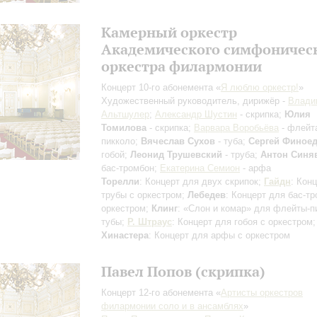
Камерный оркестр
Академического симфоничес
оркестра филармонии
Концерт 10-го абонемента «
Я люблю оркестр!
»
Художественный руководитель, дирижёр -
Влади
Альтшулер
;
Александр Шустин
- скрипка;
Юлия
Томилова
- скрипка;
Варвара Воробьёва
- флейт
пикколо;
Вячеслав Сухов
- туба;
Сергей Финое
гобой;
Леонид Трушевский
- труба;
Антон Синя
бас-тромбон;
Екатерина Семион
- арфа
Торелли
: Концерт для двух скрипок;
Гайдн
: Кон
трубы с оркестром;
Лебедев
: Концерт для бас-т
оркестром;
Клинг
: «Слон и комар» для флейты-п
тубы;
Р. Штраус
: Концерт для гобоя с оркестром;
Хинастера
: Концерт для арфы с оркестром
Павел Попов (скрипка)
Концерт 12-го абонемента «
Артисты оркестров
филармонии соло и в ансамблях
»