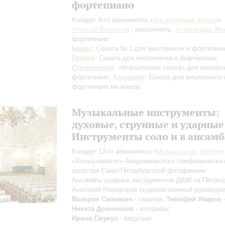
фортепиано
Концерт 8-го абонемента «
Ансамблевые вечера
»
Алексей Васильев
- виолончель;
Александра Жи
фортепиано
Брамс
: Соната № 1 для виолончели и фортепиан
Пуленк
: Соната для виолончели и фортепиано;
Стравинский
: «Итальянская сюита» для виолон
фортепиано;
Хиндемит
: Соната для виолончели 
фортепиано ми мажор
Музыкальные инструменты:
духовые, струнные и ударные
Инструменты соло и в ансамб
Концерт 13-го абонемента «
Музыкальная азбука
»
«Хольц-квинтет» Академического симфоническог
оркестра Санкт-Петербургской филармонии
Ансамбль ударных инструментов ДШИ на Петрог
Анатолий Никифоров
(художественный руководит
Валерия Сапкевич
- скрипка;
Тимофей Уваров
-
Никита Домолоков
- контрабас
Ирина Смукул
- ведущая