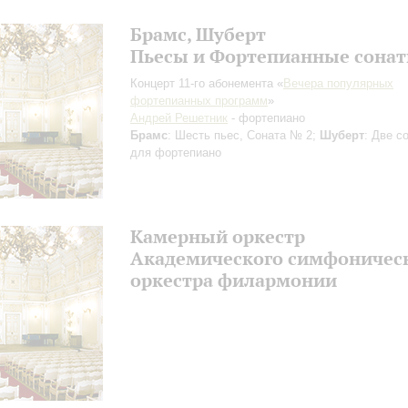
Брамс, Шуберт
Пьесы и Фортепианные сона
Концерт 11-го абонемента «
Вечера популярных
фортепианных программ
»
Андрей Решетник
- фортепиано
Брамс
: Шесть пьес, Соната № 2;
Шуберт
: Две с
для фортепиано
Камерный оркестр
Академического симфоничес
оркестра филармонии