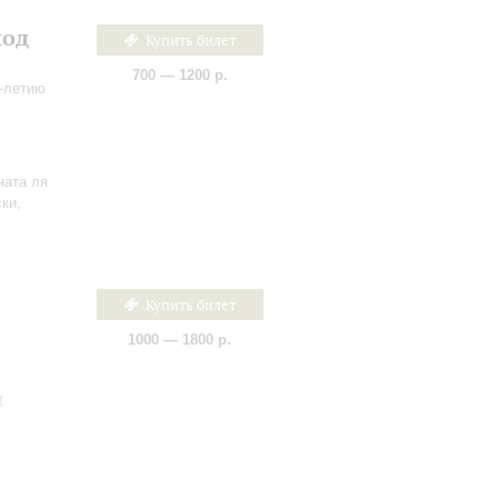
лод
Купить билет
700 — 1200 р.
5-летию
ната ля
ски,
Купить билет
1000 — 1800 р.
т