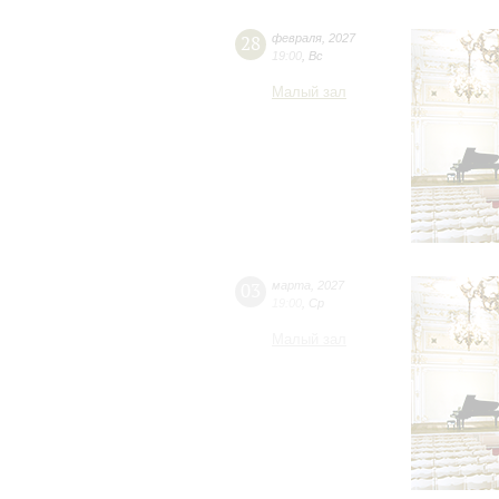
28
февраля
,
2027
19:00
,
Вс
Малый зал
03
марта
,
2027
19:00
,
Ср
Малый зал