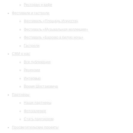
Ресторан и кафе
Фестивали и гастроли
Фестиваль «Площадь Искусств»
Фестиваль «Музыкальная коллекция»
Фестиваль «Барокко в белую ночь»
Гастроли
СМИ о нас
Все публикации
Рецензии
Интервью
Время Шостаковича
Партнеры
Наши партнеры
Фотогалерея
Стать партнером
Просветительские проекты