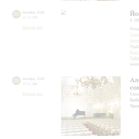
Йо
05
декабря
,
2026
19:00
,
Сб
К 29
Малый зал
Конц
Санк
орке
Худо
Кант
Гай
мажо
Ал
08
декабря
,
2026
19:00
,
Вт
со
Малый зал
Каме
Биб
Орг