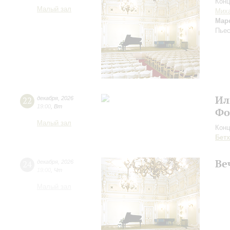
Конц
Малый зал
Мих
Мар
Пьес
Ил
22
декабря
,
2026
19:00
,
Вт
Фо
Малый зал
Конц
Бет
Ве
24
декабря
,
2026
19:00
,
Чт
Малый зал