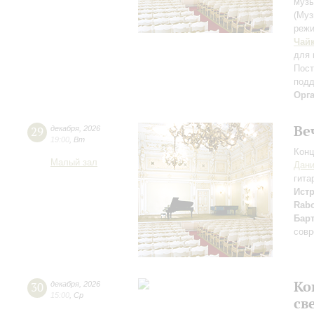
музы
(Муз
режи
Чай
для 
Пост
подд
Орг
Ве
29
декабря
,
2026
19:00
,
Вт
Конц
Малый зал
Дани
гита
Ист
Rabo
Барт
совр
Ко
30
декабря
,
2026
15:00
,
Ср
св