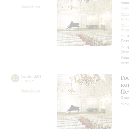
Конц
Малый зал
фила
Евге
Алек
Андр
Вив
конт
Бот
конт
(пер
Ронд
мажо
Го
05
декабря
,
2026
15:00
,
Сб
ко
Пе
Малый зал
Орг
конц