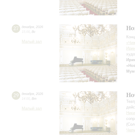
Но
27
декабря
,
2026
15:00
,
Вс
Конц
Малый зал
«Чиж
Ирин
худо
Ири
«Но
Мум
Но
29
декабря
,
2026
14:00
,
Вт
Теат
дейс
Малый зал
Ники
сопр
(Сол
Чепу