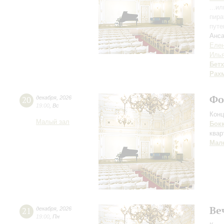
...и
пира
путе
Анса
Елен
Илья
Бет
Рах
Фо
20
декабря
,
2026
19:00
,
Вс
Конц
Малый зал
Бок
квар
Мал
Ве
21
декабря
,
2026
19:00
,
Пн