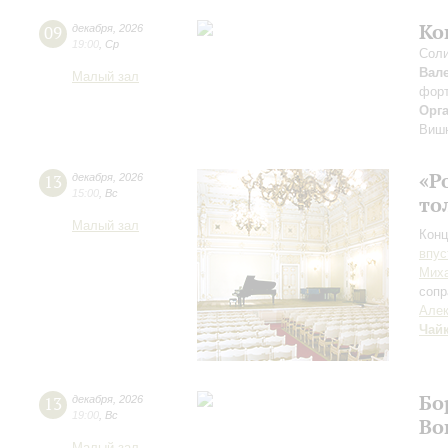
Ко
09
декабря
,
2026
19:00
,
Ср
Соли
Вал
Малый зал
фор
Орг
Виш
«Р
13
декабря
,
2026
15:00
,
Вс
то
Малый зал
Конц
впус
Миха
сопр
Алек
Чай
Бо
13
декабря
,
2026
19:00
,
Вс
Во