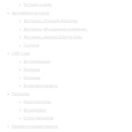
Ресторан и кафе
Фестивали и гастроли
Фестиваль «Площадь Искусств»
Фестиваль «Музыкальная коллекция»
Фестиваль «Барокко в белую ночь»
Гастроли
СМИ о нас
Все публикации
Рецензии
Интервью
Время Шостаковича
Партнеры
Наши партнеры
Фотогалерея
Стать партнером
Просветительские проекты