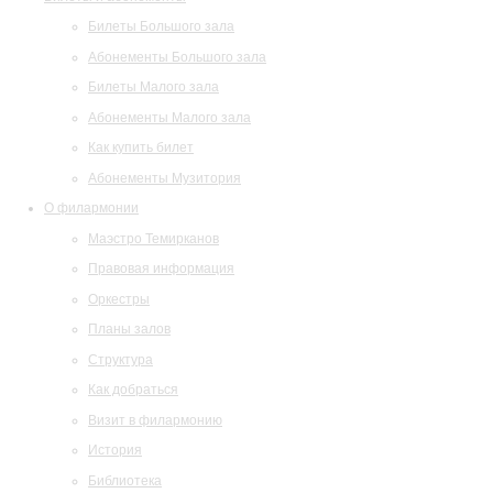
Билеты Большого зала
Абонементы Большого зала
Билеты Малого зала
Абонементы Малого зала
Как купить билет
Абонементы Музитория
О филармонии
Маэстро Темирканов
Правовая информация
Оркестры
Планы залов
Структура
Как добраться
Визит в филармонию
История
Библиотека