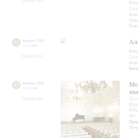
Малый зал
Конц
Бори
фор
Чай
Рома
Ал
15
декабря
,
2026
19:00
,
Вт
Конц
Малый зал
Але
фор
Бет
Мо
17
декабря
,
2026
19:00
,
Чт
пь
Малый зал
Пётр
Моц
KV53
457,
Орг
Пете