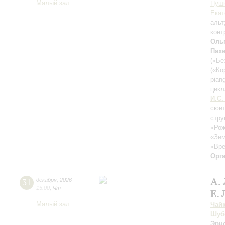
Малый зал
Пушк
Екат
альт
конт
Оль
Пах
(«Бе
(«Ко
pian
цикл
И.С.
сюит
стру
«Рож
«Зим
«Вре
Орг
А.
31
декабря
,
2026
15:00
,
Чт
Е.
Малый зал
Чай
Шуб
Эрн