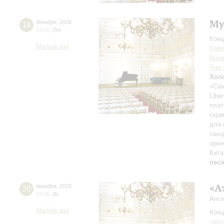
Му
18
декабря
,
2026
19:00
,
Пт
Конц
Малый зал
Каме
Анн
Ани 
Хол
«Сач
Libe
плат
скри
для 
тан
орке
Кита
песн
«А
20
декабря
,
2026
15:00
,
Вс
Англ
Малый зал
Конц
свет