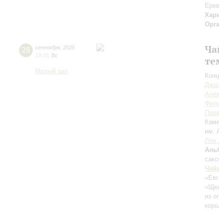
Ерев
Хар
Орг
Ча
28
сентября
,
2025
19:00
,
Вс
те
Малый зал
Конц
Джаз
Але
Фил
Пав
Каме
им. 
Лев 
Аль
сак
Чай
«Евг
«Ще
из о
коро