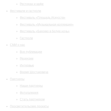
Ресторан и кафе
Фестивали и гастроли
Фестиваль «Площадь Искусств»
Фестиваль «Музыкальная коллекция»
Фестиваль «Барокко в белую ночь»
Гастроли
СМИ о нас
Все публикации
Рецензии
Интервью
Время Шостаковича
Партнеры
Наши партнеры
Фотогалерея
Стать партнером
Просветительские проекты