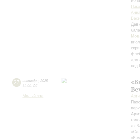
Конц
Нико
Анна
Вас
Дави
бала
Моц
вио
скри
флей
для 
над 
«В
27
сентября
,
2025
19:00
,
Сб
Ве
Малый зал
Арг
Пах
перк
Арм
голо
люби
«Сле
«Ке