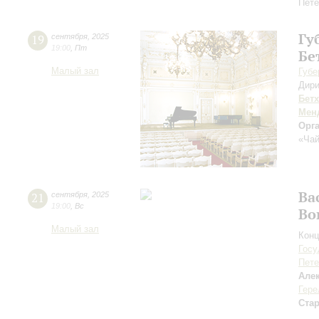
Пете
Гу
19
сентября
,
2025
19:00
,
Пт
Бе
Малый зал
Губе
Дири
Бет
Мен
Орг
«Чай
Ва
21
сентября
,
2025
19:00
,
Вс
Во
Малый зал
Конц
Госу
Пете
Але
Гере
Ста