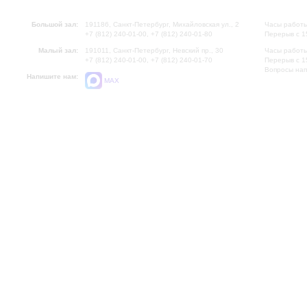
Большой зал:
191186, Санкт-Петербург, Михайловская ул., 2
Часы работы
+7 (812) 240-01-00, +7 (812) 240-01-80
Перерыв с 1
Малый зал:
191011, Санкт-Петербург, Невский пр., 30
Часы работы
+7 (812) 240-01-00, +7 (812) 240-01-70
Перерыв с 1
Вопросы на
Напишите нам:
MAX