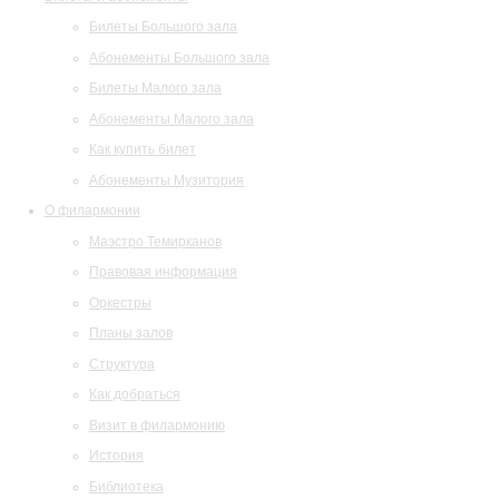
Билеты Большого зала
Абонементы Большого зала
Билеты Малого зала
Абонементы Малого зала
Как купить билет
Абонементы Музитория
О филармонии
Маэстро Темирканов
Правовая информация
Оркестры
Планы залов
Структура
Как добраться
Визит в филармонию
История
Библиотека