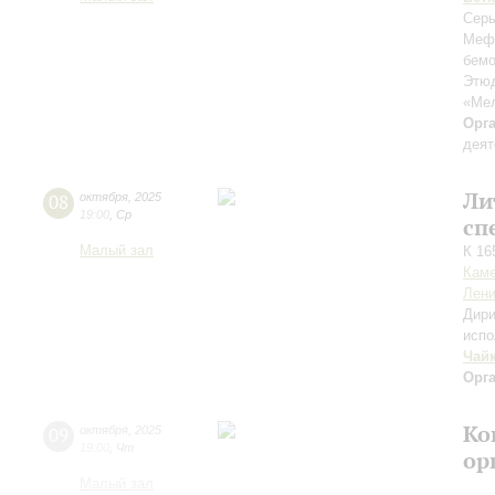
Серь
Меф
бемо
Этюд
«Ме
Орг
деят
Ли
08
октября
,
2025
19:00
,
Ср
сп
Малый зал
К 16
Каме
Лени
Дири
испо
Чай
Орг
Ко
09
октября
,
2025
19:00
,
Чт
ор
Малый зал