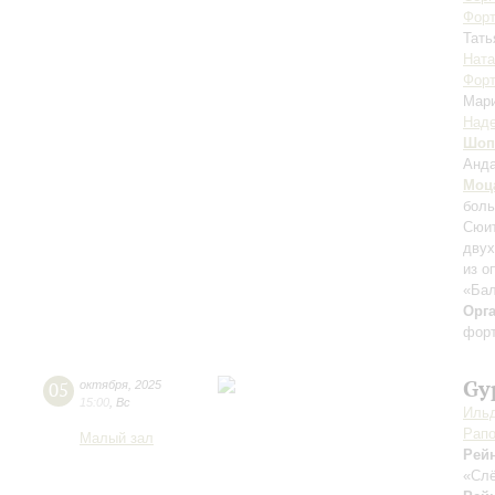
Форт
Тать
Ната
Форт
Мар
Над
Шоп
Анда
Моц
боль
Сюит
двух
из о
«Бал
Орг
форт
Gy
05
октября
,
2025
15:00
,
Вс
Ильд
Рапо
Малый зал
Рей
«Слё