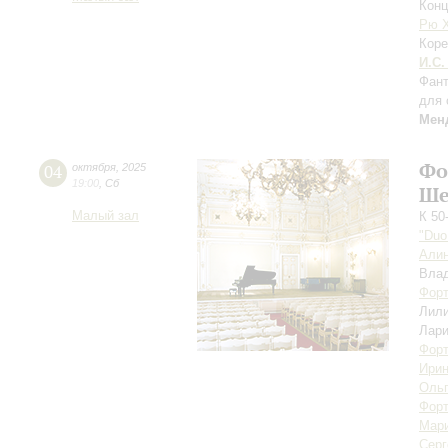
Конц
Рю 
Коре
И.С.
Фант
для 
Мен
Фо
04
октября
,
2025
19:00
,
Сб
Ше
Малый зал
К 50
"Duo
Али
Вла
Форт
Лил
Лари
Форт
Ирин
Ольг
Форт
Мари
Серг