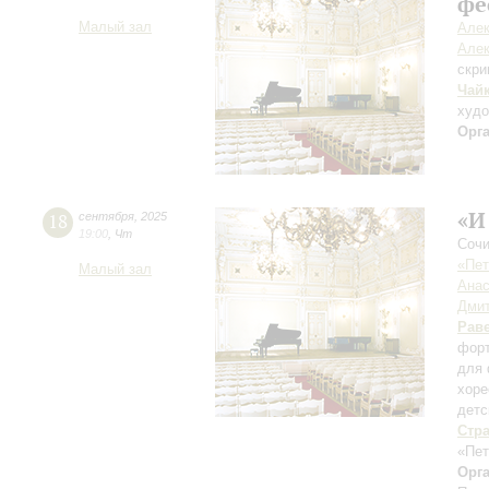
фе
Малый зал
Алек
Алек
скри
Чай
худ
Орг
«И
18
сентября
,
2025
19:00
,
Чт
Сочи
«Пет
Малый зал
Анас
Дмит
Рав
форт
для 
хоре
детс
Стр
«Пет
Орг