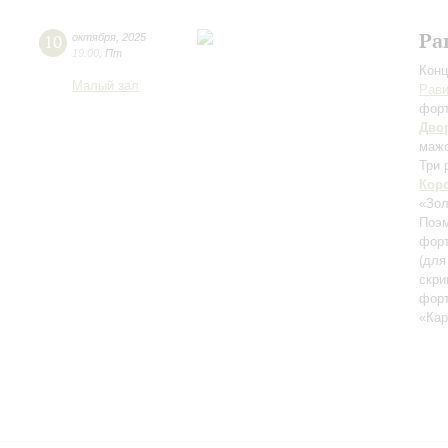
Ра
10
октября
,
2025
19:00
,
Пт
Конц
Малый зал
Рав
фор
Дво
маж
Три 
Кор
«Зол
Поэм
форт
(для
скри
фор
«Ка