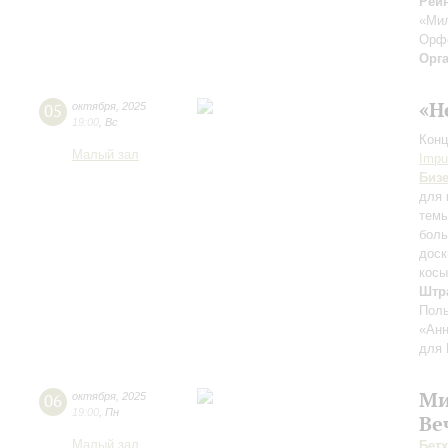
Рейн
«Ми
Орф
Орг
«Н
05
октября
,
2025
19:00
,
Вс
Конц
Малый зал
Impu
Биз
для 
темы
боль
доск
косы
Штр
Поль
«Анн
для 
Ми
06
октября
,
2025
19:00
,
Пн
Ве
Малый зал
Бет