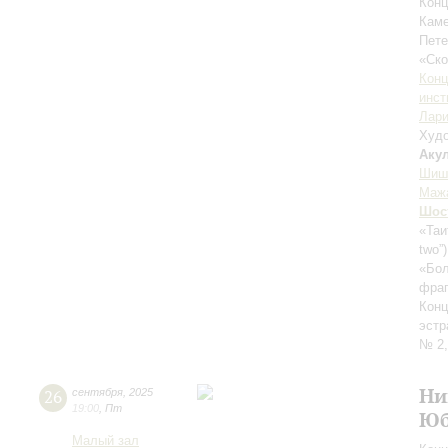
Конц
Каме
Пете
«Ск
Конц
инст
Лари
Худо
Аку
Шиш
Маж
Шос
«Таи
two”
«Бол
фраг
Конц
эстр
№ 2,
Ни
26
сентября
,
2025
19:00
,
Пт
Юб
Малый зал