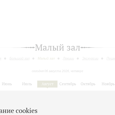
Малый зал
я
Большой зал
Малый зал
Лекции
Экскурсии
Пушк
сегодня 06 августа 2026, четверг
Июнь
Июль
Август
Сентябрь
Октябрь
Ноябрь
9
10
11
12
13
14
15
16
17
18
19
20
21
22
23
ание cookies