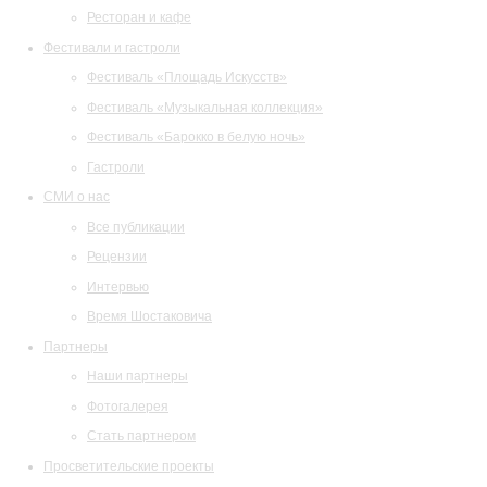
Ресторан и кафе
Фестивали и гастроли
Фестиваль «Площадь Искусств»
Фестиваль «Музыкальная коллекция»
Фестиваль «Барокко в белую ночь»
Гастроли
СМИ о нас
Все публикации
Рецензии
Интервью
Время Шостаковича
Партнеры
Наши партнеры
Фотогалерея
Стать партнером
Просветительские проекты