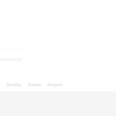
инская карта
Декабрь
Январь
Февраль
24
25
26
27
28
29
30
31