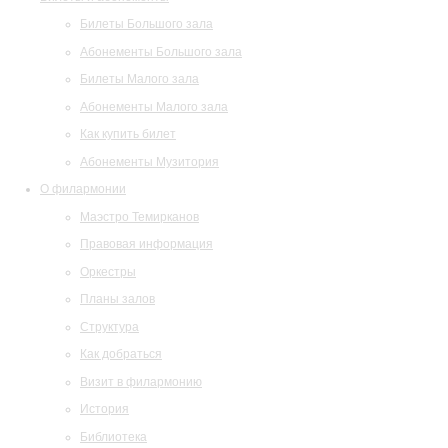
Билеты Большого зала
Абонементы Большого зала
Билеты Малого зала
Абонементы Малого зала
Как купить билет
Абонементы Музитория
О филармонии
Маэстро Темирканов
Правовая информация
Оркестры
Планы залов
Структура
Как добраться
Визит в филармонию
История
Библиотека