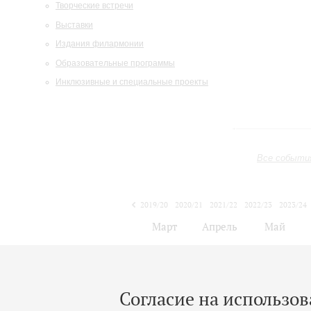
Творческие встречи
Выставки
Издания филармонии
Образовательные программы
Инклюзивные и специальные проекты
Все событи
2019/20
2020/21
2021/22
2022/23
2023/24
2024/25
2025/26
2026/27
Март
Апрель
Май
1
2
3
4
5
6
7
8
Согласие на использов