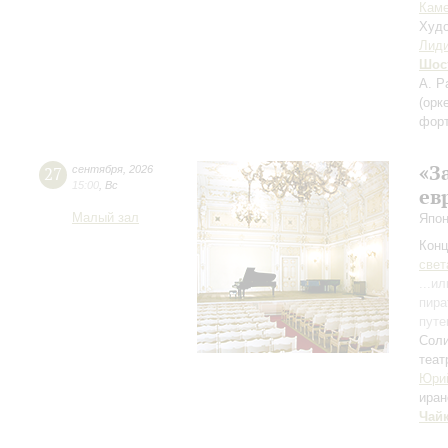
Каме
Худо
Лиди
Шос
А. Р
(орк
фор
«З
27
сентября
,
2026
15:00
,
Вс
ев
Малый зал
Япон
Конц
свет
...и
пира
путе
Соли
теат
Юри
иран
Чай