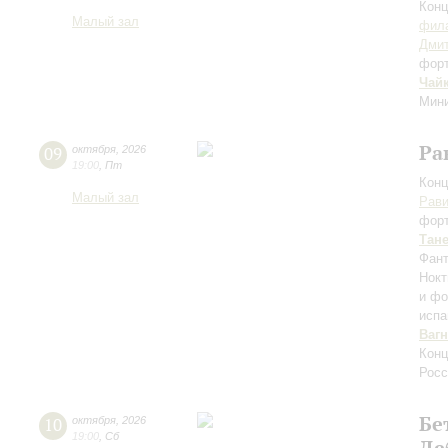
Конц
Малый зал
фила
Дми
фор
Чай
Мини
Ра
09
октября
,
2026
19:00
,
Пт
Конц
Малый зал
Рав
фор
Тан
Фант
Нокт
и фо
испа
Ваг
Конц
Росс
Бе
10
октября
,
2026
19:00
,
Сб
Де