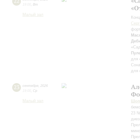
«С
22
19:00
,
Вт
«О
Малый зал
Конц
Серг
фор
Мас
Деб
«Сад
Пул
для 
Сона
для 
Ал
23
сентября
,
2026
19:00
,
Ср
Фо
Малый зал
Шоп
бемо
23 №
диез
Прел
мино
Прел