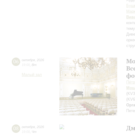
Буш
Мар
Вив
конт
тему
Диве
орке
стру
Мо
06
октября
,
2026
19:00
,
Вт
Вс
фо
Малый зал
Пётр
Моц
(KV3
(KV6
Орг
Пете
Дм
08
октября
,
2026
19:00
,
Чт