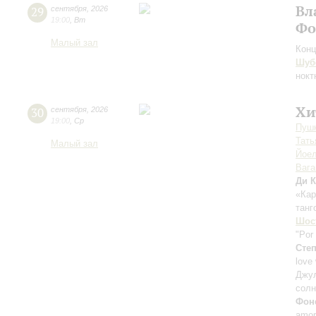
Вл
29
сентября
,
2026
19:00
,
Вт
Фо
Малый зал
Конц
Шуб
нокт
Хи
30
сентября
,
2026
19:00
,
Ср
Пушк
Тать
Малый зал
Йоел
Ваг
Ди К
«Ка
танг
Шос
"Por
Сте
love
Джу
солн
Фон
amor