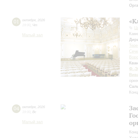
Орг
«К
01
октября
,
2026
19:00
,
Чт
Ц
Каме
Малый зал
Дир
Тере
Сечк
Воро
Ква
Ф.-Э
Вив
орке
Сал
Конц
За
04
октября
,
2026
19:00
,
Вс
Го
ор
Малый зал
Конц
Худо