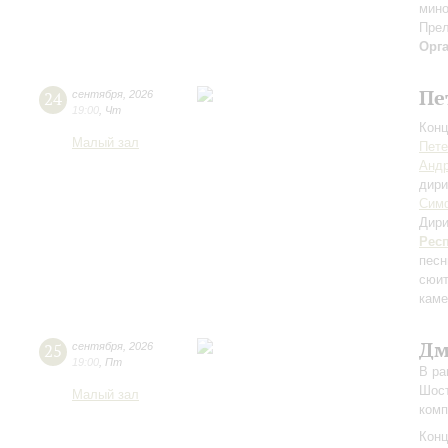
мино
Прел
Орг
Пе
24
сентября
,
2026
19:00
,
Чт
Конц
Малый зал
Пете
Андр
дири
Симф
Дири
Рес
песн
сюит
каме
Дм
25
сентября
,
2026
19:00
,
Пт
В ра
Шост
Малый зал
комп
Конц