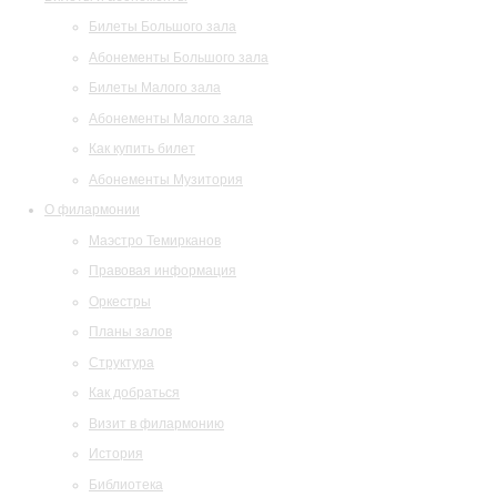
Билеты Большого зала
Абонементы Большого зала
Билеты Малого зала
Абонементы Малого зала
Как купить билет
Абонементы Музитория
О филармонии
Маэстро Темирканов
Правовая информация
Оркестры
Планы залов
Структура
Как добраться
Визит в филармонию
История
Библиотека