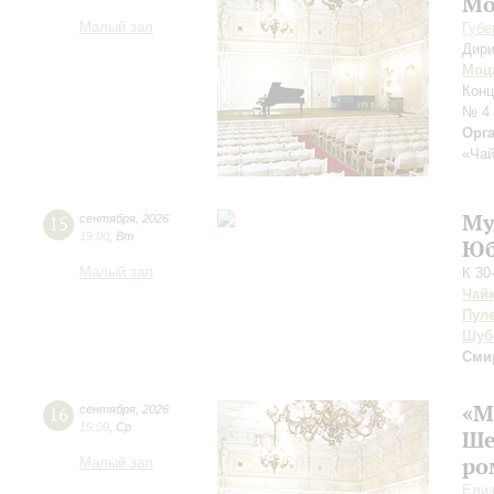
Мо
Малый зал
Губе
Дири
Моц
Конц
№ 4
Орг
«Чай
Му
15
сентября
,
2026
19:00
,
Вт
Юб
Малый зал
К 30
Чай
Пул
Шуб
Сми
«М
16
сентября
,
2026
19:00
,
Ср
Ше
ро
Малый зал
Елиз