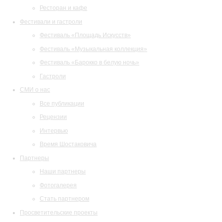
Ресторан и кафе
Фестивали и гастроли
Фестиваль «Площадь Искусств»
Фестиваль «Музыкальная коллекция»
Фестиваль «Барокко в белую ночь»
Гастроли
СМИ о нас
Все публикации
Рецензии
Интервью
Время Шостаковича
Партнеры
Наши партнеры
Фотогалерея
Стать партнером
Просветительские проекты