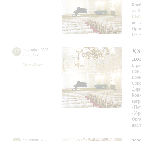
Кре
люб
Шуб
вал
Орг
Пете
XХ
17
сентября
,
2026
19:00
,
Чт
ко
Малый зал
В ра
Номи
Воен
Союз
Дири
Кон
капр
«Пет
«Укр
Орг
насл
сентября
,
2026