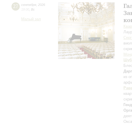
Га
27
сентября
,
2026
19:00
,
Вс
За
ко
Малый зал
Квар
Лаур
Серг
вио
скри
Мон
Шуб
Блес
Дар
из о
арф
Рав
квар
скри
Ген
Орг
деят
Окса