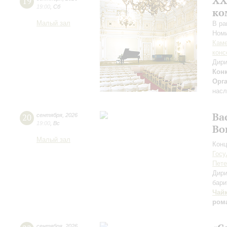
XХ
19
19:00
,
Сб
ко
Малый зал
В ра
Номи
Каме
конс
Дири
Кон
Орг
насл
Ва
20
сентября
,
2026
19:00
,
Вс
Во
Малый зал
Конц
Госу
Пете
Дири
бари
Чай
ром
сентября
,
2026