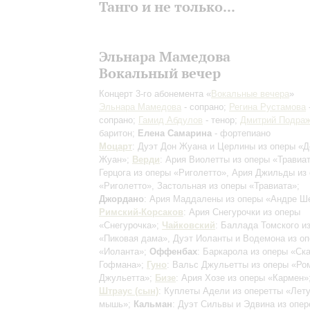
Танго и не только...
Эльнара Мамедова
Вокальный вечер
Концерт 3-го абонемента «
Вокальные вечера
»
Эльнара Мамедова
- сопрано;
Регина Рустамова
сопрано;
Гамид Абдулов
- тенор;
Дмитрий Подра
баритон;
Елена Самарина
- фортепиано
Моцарт
: Дуэт Дон Жуана и Церлины из оперы «Д
Жуан»;
Верди
: Ария Виолетты из оперы «Травиа
Герцога из оперы «Риголетто», Ария Джильды из
«Риголетто», Застольная из оперы «Травиата»;
Джордано
: Ария Маддалены из оперы «Андре Ш
Римский-Корсаков
: Ария Снегурочки из оперы
«Снегурочка»;
Чайковский
: Баллада Томского и
«Пиковая дама», Дуэт Иоланты и Водемона из о
«Иоланта»;
Оффенбах
: Баркарола из оперы «Ск
Гофмана»;
Гуно
: Вальс Джульетты из оперы «Ро
Джульетта»;
Бизе
: Ария Хозе из оперы «Кармен»
Штраус (сын)
: Куплеты Адели из оперетты «Лет
мышь»;
Кальман
: Дуэт Сильвы и Эдвина из опер