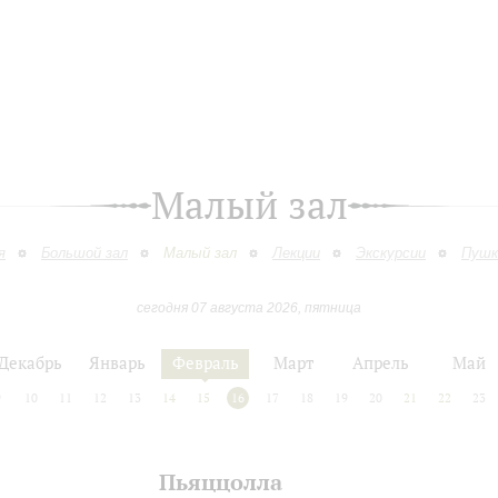
Малый зал
я
Большой зал
Малый зал
Лекции
Экскурсии
Пушк
сегодня 07 августа 2026, пятница
Декабрь
Январь
Февраль
Март
Апрель
Май
9
10
11
12
13
14
15
16
17
18
19
20
21
22
23
Пьяццолла