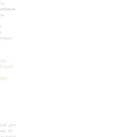
тты
жибеков
:
еры
я
з
болеро»
ова
-
Ксения
арт
,
пьес для
нца, 24
цы кукол,