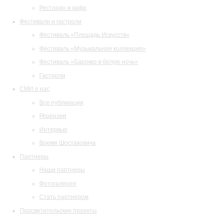
Ресторан и кафе
Фестивали и гастроли
Фестиваль «Площадь Искусств»
Фестиваль «Музыкальная коллекция»
Фестиваль «Барокко в белую ночь»
Гастроли
СМИ о нас
Все публикации
Рецензии
Интервью
Время Шостаковича
Партнеры
Наши партнеры
Фотогалерея
Стать партнером
Просветительские проекты