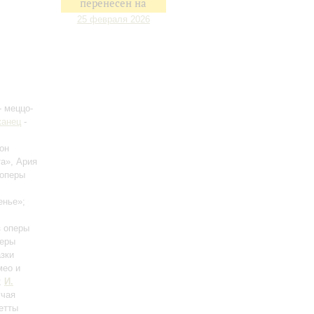
перенесен на
25 февраля 2026
- меццо-
жанец
-
он
та», Ария
 оперы
енье»;
з оперы
перы
азки
мео и
;
И.
учая
етты