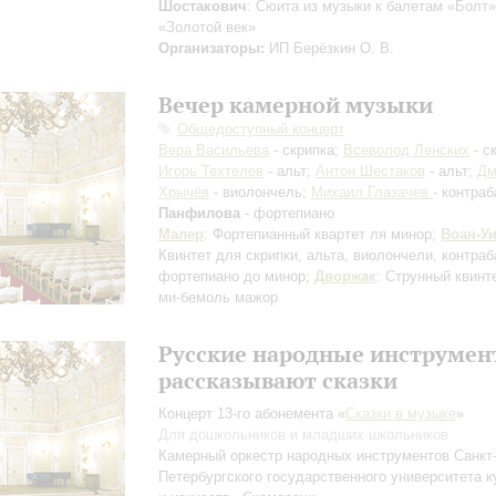
Шостакович
: Сюита из музыки к балетам «Болт»
«Золотой век»
Организаторы:
ИП Берёзкин О. В.
Вечер камерной музыки
Общедоступный концерт
Вера Васильева
- скрипка;
Всеволод Ленских
- с
Игорь Техтелев
- альт;
Антон Шестаков
- альт;
Дм
Хрычёв
- виолончель;
Михаил Глазачев
- контра
Панфилова
- фортепиано
Малер
: Фортепианный квартет ля минор;
Воан-У
Квинтет для скрипки, альта, виолончели, контраб
фортепиано до минор;
Дворжак
: Струнный квинт
ми-бемоль мажор
Русские народные инструме
рассказывают сказки
Концерт 13-го абонемента «
Сказки в музыке
»
Для дошкольников и младших школьников
Камерный оркестр народных инструментов Санкт
Петербургского государственного университета 