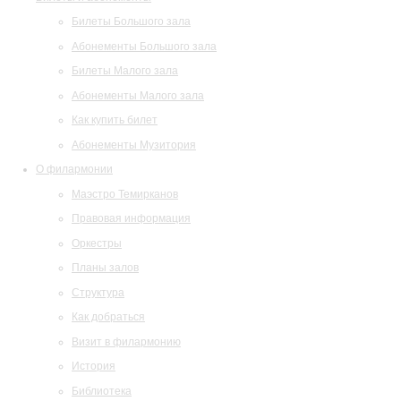
Билеты Большого зала
Абонементы Большого зала
Билеты Малого зала
Абонементы Малого зала
Как купить билет
Абонементы Музитория
О филармонии
Маэстро Темирканов
Правовая информация
Оркестры
Планы залов
Структура
Как добраться
Визит в филармонию
История
Библиотека