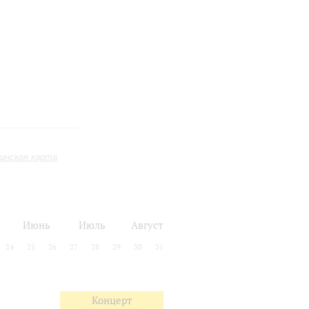
инская карта
Июнь
Июль
Август
24
25
26
27
28
29
30
31
Концерт