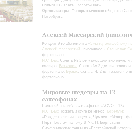
Полька из балета «Золотой век»
Организаторы:
Филармоническое общество Санк
Петербурга
Алексей Массарский (виолонч
Концерт 9-го абонемента «
Смычку волшебному п
Алексей Массарский
- виолончель;
Станислав С
фортепиано
И.С. Бах
: Соната № 2 ре мажор для виолончели 
клавира;
Бетховен
: Соната № 2 для виолончели 
фортепиано;
Брамс
: Соната № 2 для виолончели
фортепиано
Мировые шедевры на 12
саксофонах
Большой ансамбль саксофонов «NOVO – 12»
И.С. Бах
: Токката и фуга ре минор;
Корелли
:
«Рождественский концерт»;
Чумаев
: «Моцарт-фа
Пярт
: Коллаж на тему B-A-C-H;
Бернстайн
:
Симфонические танцы из «Вестсайдской истории