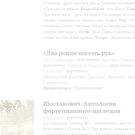
«Сильва», Дуэт мистера Икс и Графини из опере
«Принцесса цирка»;
Бадалбейли
: Ave Maria;
Гад
"Elə bənd oldun", дуэт Аскера и Гюльчохры из оп
Узеира Гаджибекова «Аршин мал Алан»;
Лоу
: «Я
танцевать хочу», песенка Элизы из мюзикла «Мо
прекрасная леди»;
Легар
: Дуэт Ганны и Данилы и
оперетты «Весёлая вдова»;
Кьяра
: «Испанское 
«Два рояля восемь рук»
Олег Вайнштейн
- фортепиано;
Надежда Реженин
фортепиано;
Александр Кашпурин
- фортепиано;
Гаврилова
- фортепиано
Чайковский
,
Скрябин
,
Сен-Санс
,
Бородин
,
Моц
Рахманинов
Организаторы:
"Enterpriserusart"
Шостакович. Антология
фортепианного наследия
Пётр Лаул
- фортепиано
Шостакович
: Соната № 1, «Афоризмы», десять 
фортепиано, Соната № 2, Три фантастических та
прелюдии для фортепиано, Детская тетрадь, Тан