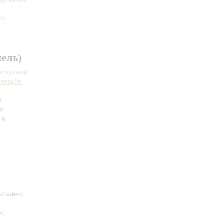
т-
ель)
ослушна
»
оловьёв
-
и
и
 и
нтазия»;
»;