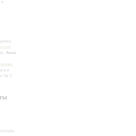
 и
крипка;
итрий
бас;
Анна
ильямс
:
аса и
ет № 3
нты
-
культуры